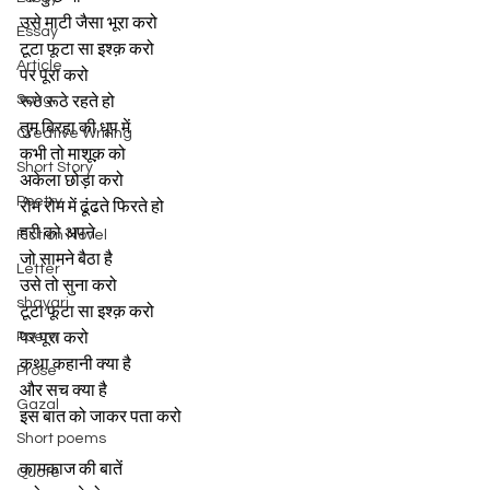
उसे माटी जैसा भूरा करो
Essay
टूटा फूटा सा इश्क़ करो
Article
पर पूरा करो
Song
रूठे रूठे रहते हो
तुम बिरहा की धूप में
Creative Writing
कभी तो माशूक़ को
Short Story
अकेला छोड़ा करो
Poetry
रोम रोम में ढूंढते फिरते हो
हरी को अपने
Fiction Novel
जो सामने बैठा है
Letter
उसे तो सुना करो
shayari
टूटा फूटा सा इश्क़ करो
Poem
पर पूरा करो
कथा कहानी क्या है
Prose
और सच क्या है
Gazal
इस बात को जाकर पता करो
Short poems
कामकाज की बातें
Quote