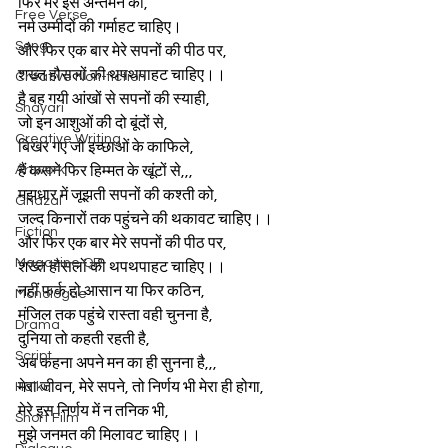
फिर मेरे इस अन्तर्मन को, 
Free Verse
नर्म उम्मीदों की गर्माहट चाहिए।
Song
और फिर एक बार मेरे सपनों की पीठ पर, 
शख्त हौसलों की थपथपाहट चाहिए।।
Creative Non-fiction
है बह गयी आंखों से सपनों की स्याही, 
Shayari
जो इन आशुओं की दो बूंदों से,
Creative Writing
बिखर गए जो इच्छाओं के काफिले, 
Artwork
हैं कसने फिर हिम्मत के खूंटों से,,,
मझधार में जूझती सपनों की कश्ती को, 
Ghazal
जल्द किनारों तक पहुंचने की थकावट चाहिए।।
Fiction
और फिर एक बार मेरे सपनों की पीठ पर, 
Magazine QR
शख्त हौसलों की थपथपाहट चाहिए।।
नहीं फर्क हो आसान या फिर कठिन, 
Monologue
मंजिल तक पहुंचे रास्ता वही चुनना है,
Drama
दुनिया तो कहती रहती है, 
Script
अब कहना अपने मन का ही सुनना है,,,
मेरा जीवन, मेरे सपने, तो निर्णय भी मेरा ही होगा,
Haiku
मेरे इस निर्णय में न तनिक भी, 
Short Film
मुझे जनमत की मिलावट चाहिए।।