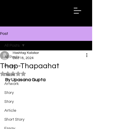
Hashtag
Kalakar
Post
All Posts
Hashtag Kalakar
All Posts
Dec 18, 2024
Thap-Thapaahat
Poetry
Rated NaN out of 5 stars.
Poem
By Upasana Gupta
Artwork
Story
Story
Article
Short Story
Essay