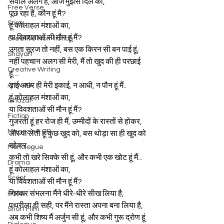
सवाल अलग है, आज मुझसे दिल का,
Free Verse
पूछ रहा है, कौन हूं मै?
Song
हूं कोलाहल मंशाओं का,
या विवशताओं सी मौन हूं मैं?
Creative Non-fiction
उगता सूरज तो नहीं, बस एक किरन सी बन पाई हूं,
Shayari
नहीं पहचान अलग सी मेरी, मैं तो खुद की ही परछाई 
Creative Writing
हूं....
Artwork
ढ़ाई अछर ही मेरी इकाई, न आधी, न पौन हूं मैं..
हूं कोलाहल मंशाओं का,
Ghazal
या विवशताओं सी मौन हूं मैं?
Fiction
गुजरती हूं हर रोज ही मैं, उम्मीदों के रास्तों से होकर,
Magazine QR
और पा लेती हूं कुछ खुद को, बस थोड़ा सा ही खुद को 
खोकर.....
Monologue
कभी तो खरे सिक्के सी हूं, और कभी एक खोट हूं मैं...
Drama
हूं कोलाहल मंशाओं का,
Script
या विवशताओं सी मौन हूं मैं?
गिरकर संभलना मैंने धीरे-धीरे सीख लिया है,
Haiku
पथरीला ही सही, पर मैंने रास्ता अपना बना लिया है,
Short Film
अब कभी शिष्य मैं अर्जुन सी हूं, और कभी गुरू द्रोण हूं 