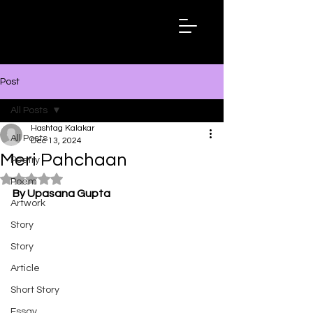
Hashtag
Kalakar
Post
All Posts
Hashtag Kalakar
All Posts
Dec 13, 2024
Meri Pahchaan
Poetry
Rated NaN out of 5 stars.
Poem
By Upasana Gupta
Artwork
Story
Story
Article
Short Story
Essay