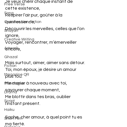
Je veux chérir chaque instant de 
Free Verse
cette existence,
Song
Respirer l’air pur, goûter à la 
quintessence,
Creative Non-fiction
Découvrir les merveilles, celles que l’on 
Shayari
ignore,
Creative Writing
Voyager, rencontrer, m’émerveiller 
Artwork
encore,
Ghazal
Mais surtout, aimer, aimer sans détour.
Fiction
Toi, mon époux, je désire un amour 
Magazine QR
plus fou.
Me marier à nouveau avec toi, 
Monologue
savourer chaque moment,
Drama
Me blottir dans tes bras, oublier 
Script
l’instant présent.
Haiku
Sache, cher amour, à quel point tu es 
Short Film
ma fierté.