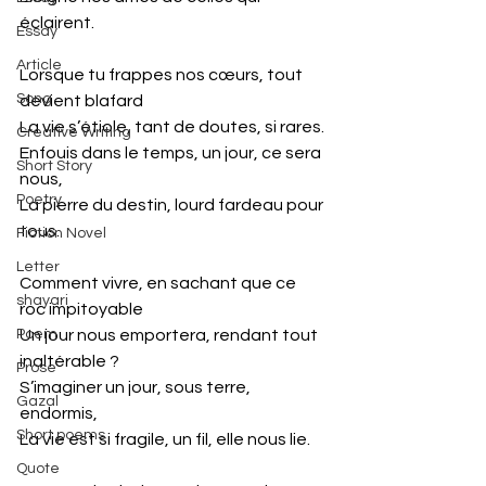
éclairent.
Essay
Article
Lorsque tu frappes nos cœurs, tout 
Song
devient blafard
La vie s’étiole, tant de doutes, si rares.
Creative Writing
Enfouis dans le temps, un jour, ce sera 
Short Story
nous,
Poetry
La pierre du destin, lourd fardeau pour 
tous.
Fiction Novel
Letter
Comment vivre, en sachant que ce 
shayari
roc impitoyable
Poem
Un jour nous emportera, rendant tout 
inaltérable ?
Prose
S’imaginer un jour, sous terre, 
Gazal
endormis,
Short poems
La vie est si fragile, un fil, elle nous lie.
Quote