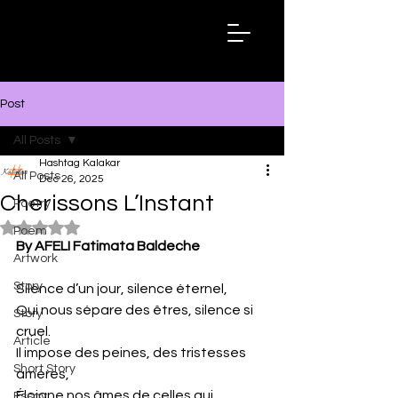
Hashtag
Kalakar
Post
All Posts
Hashtag Kalakar
All Posts
Dec 26, 2025
Cherissons L’Instant
Poetry
Rated NaN out of 5 stars.
Poem
By AFELI Fatimata Baldeche
Artwork
Story
Silence d’un jour, silence éternel,
Qui nous sépare des êtres, silence si 
Story
cruel.
Article
Il impose des peines, des tristesses 
Short Story
amères,
Éloigne nos âmes de celles qui 
Essay