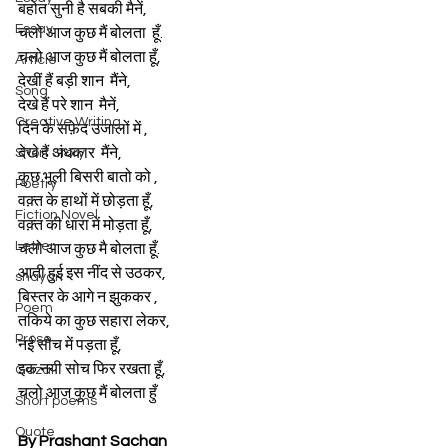
बहोत सुनी है सबकी मैनें,
Essay
चलो आज कुछ मैं बोलता  हूँ.
चलो आज कुछ मैं बोलता हूँ, 
Article
देखीं हैं बड़ी शान  मैंने,
Song
देखे हैं परे शान  मैनें,
Creative Writing
दिन के सफ़ेद उजालों में ,
देखे हैं अंधकार  मैंने, 
Short Story
कुछ भूली बिसरी बातो को ,
Poetry
वक़्त के हाथों में छोड़ता हूँ,
Fiction Novel
वक़्त की धारा में मोड़ता हूँ, 
Letter
चलो आज कुछ मै बोलता हूँ.
आती हुई इस नींद से उठकर,
shayari
बिस्तर के आगे न झुककर ,
Poem
तकिये का कुछ सहारा लेकर, 
Prose
नई सोच में पड़ता हूँ,
इक नयी सोच फिर रखता हूँ, 
Gazal
चलो आज कुछ मैं बोलता हुँ
Short poems
Quote
By Prashant Sachan