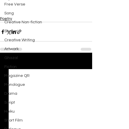
Free Verse
Song
Poetry
Creative Non-fiction
Shayari
Creative Writing
Artwork
Ghazal
See All
Recent Posts
Fiction
Magazine QR
Monologue
Drama
Script
Haiku
Short Film