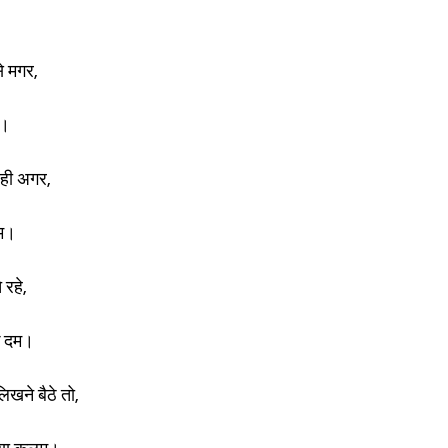
े मगर,
म।
रही अगर,
कम।
 रहे,
के दम।
खने बैठे तो,