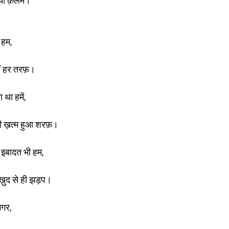
गया क़लम।
 हम,
ं हर तरफ़।
 था हमें,
ी ख़त्म हुआ शरफ़।
इबादत भी हम,
ख़ुद से ही झड़प।
मगर,