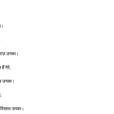
का।
,
िहाज़ उनका।
ैं मेरे,
ाब उनका।
,
-ए-विसाल उनका।