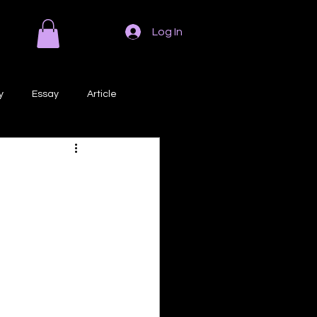
Log In
y
Essay
Article
Poem
Prose
ri
Creative Writing