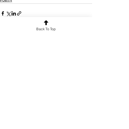
Poetry
Back To Top
See All
Recent Posts