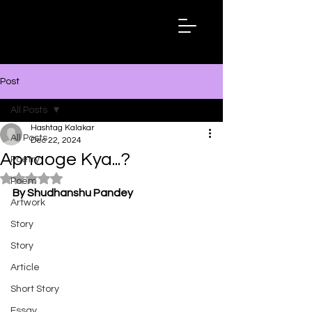
Hashtag
Kalakar
Post
All Posts
Hashtag Kalakar
All Posts
Dec 22, 2024
Apnaoge Kya...?
Poetry
Rated NaN out of 5 stars.
Poem
By Shudhanshu Pandey
Artwork
Story
Story
Article
Short Story
Essay