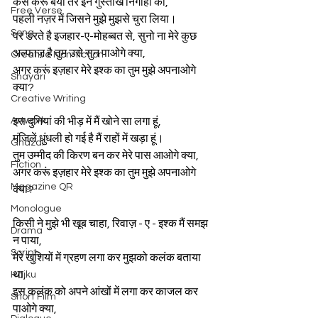
कैसे करूं बयां तेरे इन गुस्ताख निगाहों को,
Free Verse
पहली नज़र में जिसने मुझे मुझसे चुरा लिया।
Song
पर डरते है इजहार-ए-मोहब्बत से, सुनो ना मेरे कुछ 
अल्फाज़ है तुम उसे सुन पाओगे क्या,
Creative Non-fiction
अगर करूं इज़हार मेरे इश्क का तुम मुझे अपनाओगे 
Shayari
क्या?
Creative Writing
Artwork
इस दुनियां की भीड़ में मैं खोने सा लगा हूं,
मंजिलें धुंधली हो गई है मैं राहों में खड़ा हूं।
Ghazal
तुम उम्मीद की किरण बन कर मेरे पास आओगे क्या,
Fiction
अगर करूं इज़हार मेरे इश्क का तुम मुझे अपनाओगे 
Magazine QR
क्या?
Monologue
किसी ने मुझे भी खूब चाहा, रिवाज़ - ए - इश्क मैं समझ 
Drama
न पाया,
Script
मेरे खुशियों में ग्रहण लगा कर मुझको कलंक बताया 
था,
Haiku
इस कलंक को अपने आंखों में लगा कर काजल कर 
Short Film
पाओगे क्या,