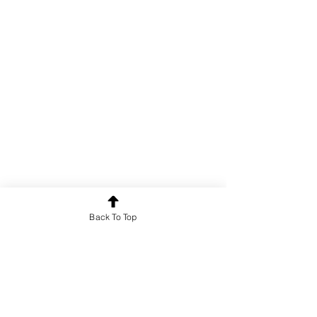
Poetry
Back To Top
See All