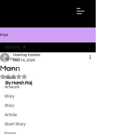
Hashtag
Kalakar
Post
All Posts
Hashtag Kalakar
All Posts
Dec 14, 2024
Mann
Poetry
Rated NaN out of 5 stars.
Poem
By Harsh Raj
Artwork
Story
Story
Article
Short Story
Essay