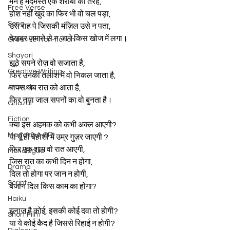
मन है मदमस्त एक शराबी की तरह,
Free Verse
होश नहीं खुद का फिर भी वो चल पड़ा,
Song
उस राह पे जिसकी मंज़िल उसे न पता,
बेखबर ज़माने से न जाने किस खोज में लगा।
Creative Non-fiction
Shayari
झूठे सपने रोज़ वो सजाता है,
Creative Writing
फिर उनकी तलाश में वो निकल जाता है,
Artwork
वापस जब रात को आता है,
फिर नया जाल सपनों का वो बुनता है।
Ghazal
Fiction
क्या इस अहमक को कभी अक्ल आएगी?
Magazine QR
या यूँ ही बेहोशी में उम्र गुज़र जाएगी ?
फिर एक शाम वो रात आएगी,
Monologue
जिस रात का कभी दिन न होगा,
Drama
दिल तो होगा पर जान न होगी,
Script
बेजान दिल किस काम का होगा?
Haiku
इलाज है कोई, इसकी कोई दवा तो होगी?
Short Film
या ये कोई कैद है जिससे रिहाई न होगी?