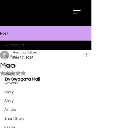
Hashtag
Kalakar
Post
All Posts
Hashtag Kalakar
All Posts
Dec 17, 2024
Maa
Poetry
Rated NaN out of 5 stars.
Poem
By Swagata Maji
Artwork
Story
Story
Article
Short Story
Essay