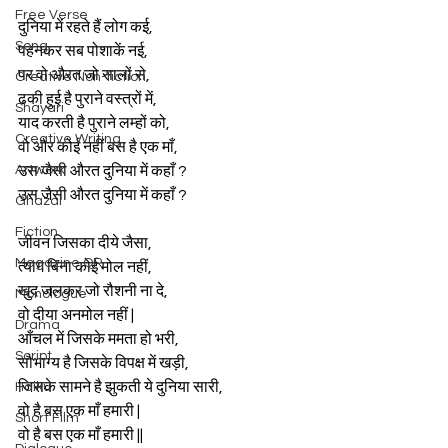
Free Verse
दुनिया में रहते हैं लोग कई,
Song
पहनकर सब पोशाकें नई,
पर वो औरत जो सालों से,
Creative Non-fiction
ढकी हुई है पुराने वस्त्रों में,
Shayari
याद करती है पुराने लम्हों को,
Creative Writing
वो और कोई नहीं बस है एक माँ,
Artwork
उस जैसी औरत दुनिया में कहाँ ?
उस जैसी औरत दुनिया में कहाँ ?
Ghazal
Fiction
जीवन जिसका दीये जैसा,
Magazine QR
त्याग बिना कोई मोल नहीं,
खुद जलकर जो रौशनी ना दे,
Monologue
वो दीया अनमोल नहीं |
Drama
आँचल में जिसके ममता हो भरी,
Script
सौभाग्य है जिसके विपक्ष में खड़ी,
जिसके सामने है झुकती ये दुनिया सारी,
Haiku
वो है बस एक माँ हमारी |
Short Film
वो है बस एक माँ हमारी ||