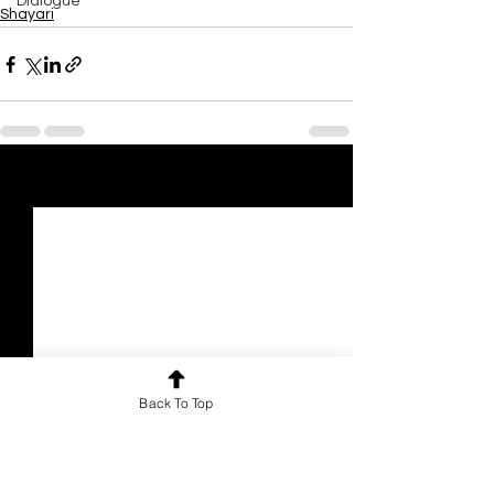
Dialogue
Shayari
See All
Recent Posts
Back To Top