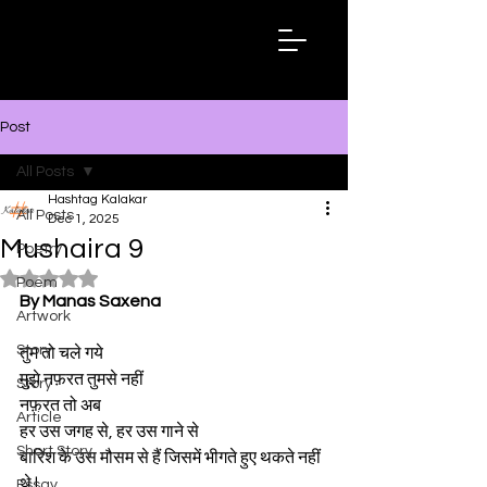
Hashtag
Kalakar
Post
All Posts
Hashtag Kalakar
All Posts
Dec 1, 2025
Mushaira 9
Poetry
Rated NaN out of 5 stars.
Poem
By Manas Saxena
Artwork
Story
तुम तो चले गये
मुझे नफ़रत तुमसे नहीं
Story
नफ़रत तो अब
Article
हर उस जगह से, हर उस गाने से
Short Story
बारिश के उस मौसम से हैं जिसमें भीगते हुए थकते नहीं 
थे |
Essay