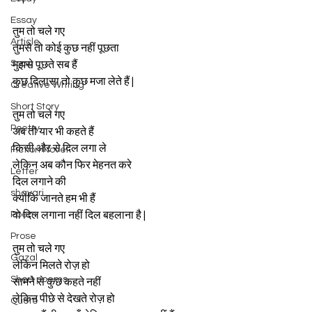
Essay
तुम तो चले गए 
Article
तुमसे तो कोई कुछ नहीं पूछता 
Song
मुझसे पूछते सब हैं 
कुछ दिलासा तो कुछ मजा लेते हैं |
Creative Writing
Short Story
तुम तो चले गए 
Poetry
अब तो यार भी कहते हैं 
किसी और से दिल लगा ले 
Fiction Novel
लेकिन अब कौन फिर मेहनत करे 
Letter
दिल लगाने की
shayari
क्योंकि जानते हम भी हैं
Poem
वो दिल लगाना नहीं दिल बहलाना है |
Prose
तुम तो चले गए 
Gazal
लेकिन मिलते रोज़ हो 
Short poems
सामने से कुछ कहते नहीं 
लेकिन पीछे से देखते रोज़ हो 
Quote