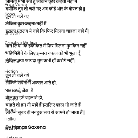
जानता मैं भी सब हूँ लेकिन कुछ कहता नहीं मैं 
Free Verse
क्योंकि तुम तो चले गए अब कोई और के दोस्त हो ||
Song
तुम तो चले गए 
लेकिन कुछ कहता नहीं मैं 
Creative Non-fiction
इसका मतलब ये नहीं कि फिर मिलना चाहता नहीं मैं |
Shayari
Creative Writing
मान लिया कि हकीकत में फिर मिलना मुमकिन नहीं 
Artwork
चाहे मिलने के लिए इज्जत नफज को भी भुला दूँ 
लेकिन क्या फायदा तुम कभी हाँ करोगे नहीं |
Ghazal
Fiction
तुम तो चले गये
Magazine QR
लेकिन सपनों में अक्सर आते हो,
सब पहले जैसा है
Monologue
बोलकर हमें बहलाते हो,
Drama
चाहते तो हम भी यहीं हैं इसलिए बहल भी जाते हैं
Script
लेकिन सुबह ही मनहूस सच से सामने हो जाता हैं || 
Haiku
By Manas Saxena
Short Film