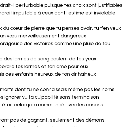
rait-il perturbable puisque tes choix sont justifiables
ndrait imputable à ceux dont l'estime est inviolable
 du cœur de pierre que tu penses avoir, tu t'en veux
qu'un vœu merveilleusement dangereux
 orageuse des victoires comme une pluie de feu
ue des larmes de sang coulent de tes yeux
 perdre tes larmes et ton âme pour eux
is ces enfants heureux de ton air haineux
s morts dont tu ne connaissais même pas les noms
 les ignorer vu ta culpabilité sans terminaison
r était celui qui a commencé avec les canons
rtant pas de gagnant, seulement des démons