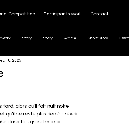
onal Competition
Participants Work
Contact
rtwork
Story
Story
Article
Short Story
Essa
ec 18, 2025
hort Story
Poetry
Fiction Novel
Letter
shayari
e
 stars.
te
Free Verse
Song
Creative Non-fiction
Shaya
tard, alors qu'il fait nuit noire
et qu'il ne reste plus rien à prévoir
échir dans ton grand manoir