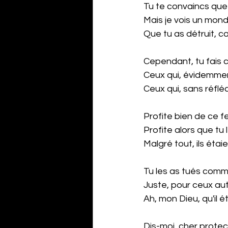
Tu te convaincs que 
Mais je vois un mon
Que tu as détruit, c
Cependant, tu fais co
Ceux qui, évidemment
Ceux qui, sans réfléch
Profite bien de ce f
Profite alors que tu 
Malgré tout, ils éta
Tu les as tués comm
Juste, pour ceux au
Ah, mon Dieu, qu'il é
Dis-moi, cher prote