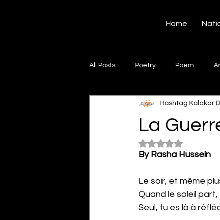
Hashtag Kalakar
Home
Nati
All Posts
Poetry
Poem
A
Hashtag Kalakar
D
Song
Creative Writing
S
La Guerr
Rated NaN out of 5
Gazal
Short poems
Quo
By Rasha Hussein
Le soir, et même plus 
Artwork
Ghazal
Fiction
Quand le soleil part, 
Seul, tu es là à réfl