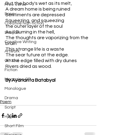
But the body's wet as its melt,
Free Verse
A dream home is being ruined
Song
Sentiments are depressed
Squeezing, and squeezing
Creative Non-fiction
the outer layer of the soul
As if Burning in the hell,
Shayari
The thoughts are vaporizing from the 
Creative Writing
brain
This strange life is a waste
Artwork
The sear future at the edge.
At the edge filled with dry dunes
Ghazal
Rivers dried as wood.
Fiction
Magazine QR
By Ayananta Batabyal
Monologue
Drama
Poem
Script
Haiku
Short Film