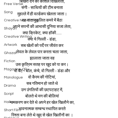
बिखरा देने का कौशल दिखलाता,
Free Verse
संगी - साथियों की टीम बनाता
Song
मुहल्ले में ही वर्ल्डकप खेलता जाता।
वह वातानुकूलित कमरे में बैठा
Creative Non-fiction
अपने सपनों की आभासी दुनिया सजा लेता,
Shayari
क्या क्रिकेट, क्या हॉकी.......
Creative Writing
क्या ये गिल्ली - डंडा,
Artwork
सब खेलों को पर्दे पर जीवंत कर
लेवल के लेवल पार करता चला जाता,
Ghazal
इठलाता जाता वह
Fiction
उस कृत्रिम सतह पर खुद को पा कर।
Magazine QR
वो बैट - बॉल, कंचे, वो गिल्ली - डंडा और
वो कैरम की गोटियां,
Monologue
सब गतिमान हो जाते थे
Drama
उन उंगलियों की छटपटाहट में,
Script
बोलते थे मन की बोलियां
Haiku
नामकरण कर देते थे अपने हर खेल खिलौने का,
भावनात्मक सम्बन्ध स्थापित करते
Short Film
रिश्ता बना लेते थे खुद से खेल खिलौनों का ।