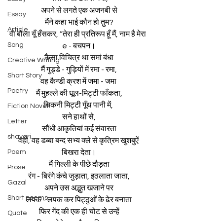
अपने से लगते एक अजनबी से
Essay
मैंने कहा भाई कौन हो तुम?
Article
वो बोला यूँ हँसकर, “तेरा ही प्रतिरूप हूँ मैं, नाम है मेरा  
Song
e - बचपन।
कैसा विचित्र था समां बंधा
Creative Writing
मैं गुड्डे - गुड़ियों में रमा - रमा,
Short Story
वह कैन्डी क्रश में जमा - जमा 
Poetry
मैं मुहल्ले की धूल-मिट्टी फाँकता,
चिकनी मिट्टी गूँथ पानी में, 
Fiction Novel
सने हाथों से,
Letter
सौंधी आकृतियां कई संवारता
shayari
वहीं, वह डब्बा बन्द सभ्य क्ले से कृत्रिम खुशबुऐं 
Poem
बिखरा देता।
मैं गिल्ली के पीछे दौड़ता
Prose
रंग - बिरंगे कंचे जुड़ाता, इठलाता जाता,
Gazal
अपने उस अद्भुत खजाने पर
Short poems
लपक - लपक कर पिट्ठुओं के ढेर बनाता
फिर गेंद की एक ही चोट से उन्हें
Quote