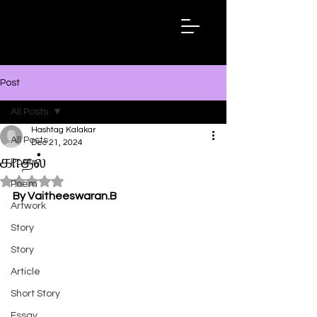
Hashtag
Kalakar
Post
All Posts
Hashtag Kalakar
All Posts
Dec 21, 2024
காதல்
Poetry
Rated NaN out of 5 stars.
Poem
By Vaitheeswaran.B
Artwork
Story
Story
Article
Short Story
Essay