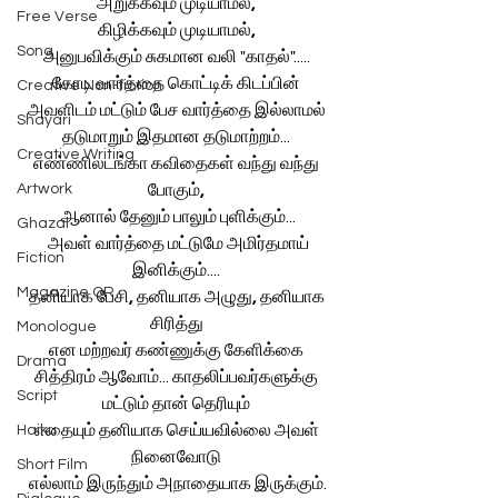
அறுக்கவும் முடியாமல்
, 
Free Verse
கிழிக்கவும் முடியாமல்
, 
Song
அனுபவிக்கும் சுகமான வலி "காதல்"..... 
கோடி வார்த்தை கொட்டிக் கிடப்பின் 
Creative Non-fiction
அவளிடம் மட்டும் பேச வார்த்தை இல்லாமல் 
Shayari
தடுமாறும் இதமான தடுமாற்றம்... 
Creative Writing
எண்ணிலடங்கா கவிதைகள் வந்து வந்து 
Artwork
போகும்
, 
ஆனால் தேனும் பாலும் புளிக்கும்...
Ghazal
 அவள் வார்த்தை மட்டுமே அமிர்தமாய் 
Fiction
இனிக்கும்.... 
Magazine QR
தனியாக பேசி
, 
தனியாக அழுது
, 
தனியாக 
சிரித்து 
Monologue
என மற்றவர் கண்ணுக்கு கேளிக்கை 
Drama
சித்திரம் ஆவோம்... காதலிப்பவர்களுக்கு 
Script
மட்டும் தான் தெரியும் 
எதையும் தனியாக செய்யவில்லை அவள் 
Haiku
நினைவோடு 
Short Film
எல்லாம் இருந்தும் அநாதையாக இருக்கும்.