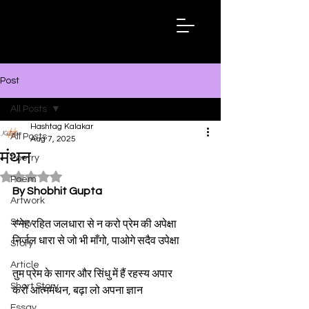
Hashtag
Kalakar
Post
All Posts
Hashtag Kalakar
All Posts
Aug 7, 2025
मंथन
Poetry
Rated NaN out of 5 stars.
Poem
By Shobhit Gupta
Artwork
Story
स्नेह रहित जलधारा से न करो प्रेम की अपेक्षा 
निर्जल धारा से जो भी माँगो, पाओगे सदैव उपेक्षा
Story
Article
तुम प्रेम के सागर और सिंधु में हैं रहस्य अपार
Short Story
करो आत्ममंथन, बढ़ा लो अपना ज्ञान
Essay