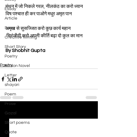
मंथन में जो निकले गरल, नीलकंठ का करो ध्यान 
Essay
विष पश्चात ही कर पाओगे मधुर अमृत पान
Article
Song
अमृत्व से सुसज्जित करो कुछ कार्य महान 
 चिरंजीवी करो अपनी कीर्ति बढ़ा दो कुल का मान
Creative Writing
Short Story
By Shobhit Gupta
Poetry
Poetry
Fiction Novel
Letter
shayari
Poem
Prose
Gazal
See All
Recent Posts
Short poems
Quote