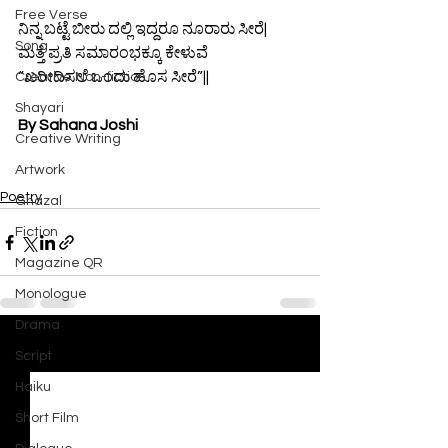
Free Verse
ನಿನ್ನ ಬಟ್ಟೆ ಬೀರು ದಲ್ಲಿ ಇದ್ದರೂ ನೂರಾರು ಸೀರೆ|
Song
ಮತ್ತೆ ಪ್ರತಿ ಸಮಾರಂಭಕ್ಕೂ ಕೇಳುವೆ  
“ಖರೀದಿಸಲೆ ಒಂದು ಹೊಸ ಸೀರೆ”||
Creative Non-fiction
Shayari
By Sahana Joshi
Creative Writing
Artwork
Poetry
Ghazal
Fiction
Magazine QR
Monologue
Drama
See All
Recent Posts
Script
Haiku
Short Film