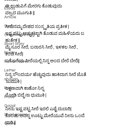
ಈ ಉಡುಪಿಗೆ ಮೇರಗು ಕೊಡುವುದು  
Essay
ವಜ್ರದ ಮೂಗುತಿ ||
Article
Song
ಸೀರೆ ನಮ್ಮ ದೇಶದ ಸಂಸ್ಕೃತಿಯ ಪ್ರತೀಕ |
ಇಷ್ಟ ಪಟ್ಟು ಅಚ್ಚುಕಟ್ಟಾಗಿ ತೊಡುವ ಮಹಿಳೆಯರು ಬ
Creative Writing
ಹುತೇಕ || 
Short Story
ಮೈಸೂರ ಸೀರೆ, ಬನಾರಸಿ ಸೀರೆ , ಇಳಕಲ ಸೀರೆ , 
Poetry
ಕಂಚಿ ಸೀರೆ|
ಬಗೆ ಬಗೆಯ ಸೀರೆಯಲ್ಲಿ ನಿನ್ನ ಅಂದ ಬೇರೆ ಬೇರೆ||
Fiction Novel
Letter
ನಿನ್ನ ಸೌಂದರ್ಯ ಹೆಚ್ಚುವುದು ಹಾಕಿದಾಗ ಸೀರೆ ಜೊತೆ
shayari
 ಜುಮುಕಿ |
Poem
ಲಕ್ಷಣವಾಗಿ ಕಾಣೋ ನಿನ್ನ  
ನೋಡಿ ಬಿದ್ದೆ ನಾ ಧುಮುಕಿ |
Prose
Gazal
ನೀನು ಇಷ್ಟ ಪಟ್ಟ ಸೀರೆ ಇರಲಿ ಎಷ್ಟೆ ದುಬಾರಿ|
Short poems
ಕೊಂಡು ಅದನ್ನ ಊಟ್ಟು ಮೇರೆಯುವೆ ನೀನು ಒಂದೆ 
ಬಾರಿ ||
Quote