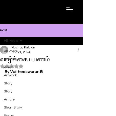
Hashtag
Kalakar
Post
All Posts
Hashtag Kalakar
All Posts
Dec 21, 2024
வாழ்க்கை பயணம்
Poetry
Rated NaN out of 5 stars.
Poem
By Vaitheeswaran.B
Artwork
Story
Story
Article
Short Story
Essay