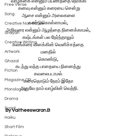
வாழ்க்கை என்னும் பயணத்தை நோக்கி
Free Verse
 கனவு என்னும் கரையை சென்று
Song
 ஆசை என்னும் அலைகளை 
கண்டுகொள்ளாமல்
, 
Creative Non-fiction
அறிவுரை என்னும் ஆழத்தை நினைக்காமல்
, 
Shayari
கஷ்டங்கள் பல நேர்ந்தாலும் 
Creative Writing
கலங்கரை விளக்கின் வெளிச்சத்தை 
Artwork
மனதில் 
கொண்டு
, 
Ghazal
கடந்து வந்த பாதையை நினைத்து 
Fiction
கவலைபடாமல்.
Magazine QR
கரைதொடும் நேரம் இதோ
 அதுவே நாம் வாழ்வின் வெற்றி
.
Monologue
Drama
Script
By Vaitheeswaran.B
Haiku
Short Film