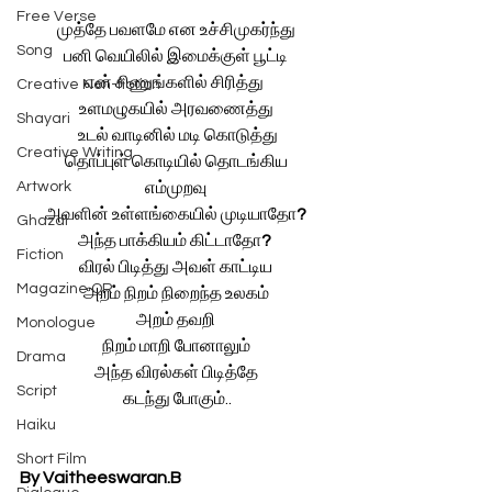
Free Verse
முத்தே பவளமே என உச்சிமுகர்ந்து
Song
 பனி வெயிலில் இமைக்குள் பூட்டி 
என் சிணுங்களில் சிரித்து 
Creative Non-fiction
உளமழுகயில் அரவணைத்து
Shayari
 உடல் வாடினில் மடி கொடுத்து
Creative Writing
 தொப்புள் கொடியில் தொடங்கிய 
Artwork
எம்முறவு
 அவளின் உள்ளங்கையில் முடியாதோ
? 
Ghazal
அந்த பாக்கியம் கிட்டாதோ
? 
Fiction
விரல் பிடித்து அவள் காட்டிய
Magazine QR
 அறம் நிறம் நிறைந்த உலகம் 
அறம் தவறி
Monologue
 நிறம் மாறி போனாலும் 
Drama
அந்த விரல்கள் பிடித்தே
Script
 கடந்து போகும்..
Haiku
Short Film
By Vaitheeswaran.B