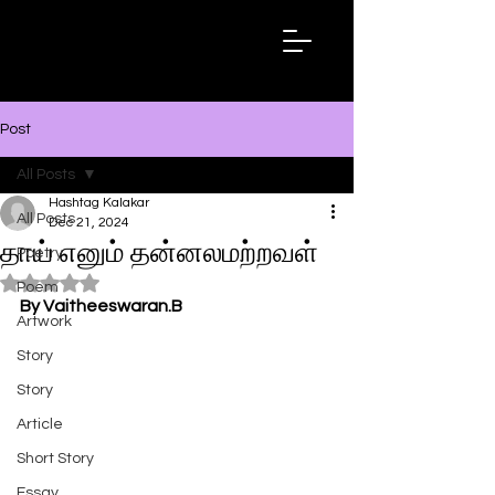
Hashtag
Kalakar
Post
All Posts
Hashtag Kalakar
All Posts
Dec 21, 2024
தாய் எனும் தன்னலமற்றவள்
Poetry
Rated NaN out of 5 stars.
Poem
By Vaitheeswaran.B
Artwork
Story
Story
Article
Short Story
Essay