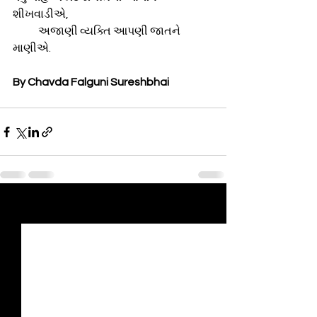
શીખવાડીએ,
            અજાણી વ્યક્તિ આપણી જાતને 
માણીએ.
By Chavda Falguni Sureshbhai
See All
Recent Posts