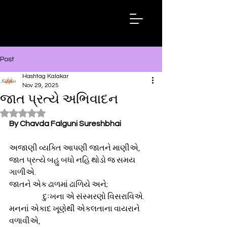
Hashtag
Kalakar
Post
Hashtag Kalakar
Nov 29, 2025
જાત પ્રત્યે અભિવાદન
Rated NaN out of 5 stars.
By Chavda Falguni Sureshbhai
અજાણી વ્યક્તિ આપણી જાતને માણીએ,
જાત પ્રત્યે બહુ બધો નહિ થોડો જ સમય 
ગાળીએ.
જાતને એક ઢાળમાં ઢાળિયે અને;
                      દુઃખના એ સંસ્મરણો વિસરાવિએ.
મનનાં એકાદ ખૂણેથી એકલતાના વાયરાને 
વળાવીએ,