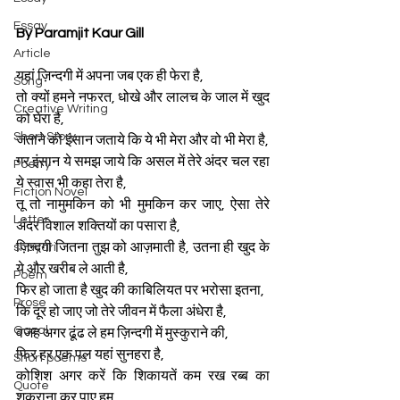
Essay
By Paramjit Kaur Gill
Article
यहां ज़िन्दगी में अपना जब एक ही फेरा है,
Song
तो क्यों हमने नफरत, धोखे और लालच के जाल में खुद 
Creative Writing
को घेरा है,
Short Story
जताने को इंसान जताये कि ये भी मेरा और वो भी मेरा है,
गर इंसान ये समझ जाये कि असल में तेरे अंदर चल रहा 
Poetry
ये स्वास भी कहा तेरा है,
Fiction Novel
तू तो नामुमकिन को भी मुमकिन कर जाए, ऐसा तेरे 
Letter
अंदर विशाल शक्तियों का पसारा है,
ज़िन्दगी जितना तुझ को आज़माती है, उतना ही खुद के 
shayari
ये और खरीब ले आती है,
Poem
फिर हो जाता है खुद की काबिलियत पर भरोसा इतना,
Prose
कि दूर हो जाए जो तेरे जीवन में फैला अंधेरा है,
Gazal
वजह अगर ढूंढ ले हम ज़िन्दगी में मुस्कुराने की,
फिर हर एक पल यहां सुनहरा है,
Short poems
कोशिश अगर करें कि शिकायतें कम रख रब्ब का 
Quote
शुक्राना कर पाए हम,