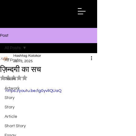
Hashtag
Kalakar
Post
All Posts
Hashtag Kalakar
All Posts
Jan 3, 2025
ज़िन्दगी का सच
Poetry
Rated NaN out of 5 stars.
Poem
Artwork
https://youtu.be/lg0yvlIQUaQ
Story
Story
Article
Short Story
Essay