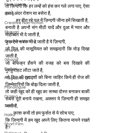
Free Verse
तो ज़िन्दगी कि हर लम्हें को हंस कर गले लगा पाए, ऐसा 
हमारे अंदर रोशन सा बसेरा है,
Song
            हर बीत रहे पल में ज़िन्दगी जीना हमें सिखाती है,
Creative Non-fiction
बनाती है अपनों संग मीठी यादें और दुआ में प्यार और 
Shayari
मोहोब्बत भी दे जाती है,
Creative Writing
कुछ ऐसे सबक भी दे जाती है ये ज़िन्दगी,
जो दिल की मासूमियत को समझदारी कि मोड़ दिखा 
Artwork
जाती है,
Ghazal
जो बेफिक्र हँसने की वजह को बस दिखावे की 
Fiction
मुस्कुराहट लौटा जाते है,
जो दिल की ख्वाइशों को बिना जाहिर किये ही रोज की 
Magazine QR
ज़िम्मेवारियों कि बोझ दिला जाती है,
Monologue
तो कही खुद को ही खुद का सच्चा दोस्त बनाकर बाकी 
Drama
सबसे दूरी बनाये रखना, अक्सर ये ज़िन्दगी ही समझा 
जाती है,
Script
         काश! कभी तो हम फुर्सत से ये सोच पाए,
Haiku
कि ज़िन्दगी में हम खुद अपने लिए कितना मायने रखते 
Short Film
है?