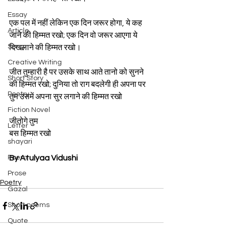
Essay
एक पल में नहीं लेकिन एक दिन जरूर होगा, ये कह 
Article
जाने की हिम्मत रखो; एक दिन वो जरूर आएगा ये 
Song
दिखलाने की हिम्मत रखो।
Creative Writing
जीत तुम्हारी है पर उसके साथ आते तानो को सुनने 
Short Story
की हिम्मत रखो; दुनिया तो राग बदलेगी ही अपना पर 
Poetry
तुम उसमें अपना सुर लगाने की हिम्मत रखो 
Fiction Novel
जीतोगे तुम 
Letter
बस हिम्मत रखो
shayari
Poem
By Atulyaa Vidushi
Prose
Poetry
Gazal
Short poems
Quote