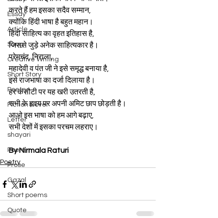
करते हैं हम इसका सदैव सम्मान, 
Essay
क्योंकि हिंदी भाषा है बहुत महान।
Article
हिंदी साहित्य का वृहत इतिहास है,
Song
जिससे जुड़े अनेक साहित्यकार है।
प्रेमचंद, निराला, 
Creative Writing
महादेवी व पंत जी ने इसे समृद्ध बनाया है,
Short Story
इसे राजभाषा का दर्जा दिलाया है।
Poetry
हर कसौटी पर यह खरी उतरती है,
सभी के हृदय पर अपनी अमिट छाप छोड़ती है।
Fiction Novel
आओ इस भाषा को हम आगे बढ़ाए,
Letter
सभी देशों में इसका परचम लहराए।
shayari
Poem
By Nirmala Raturi
Poetry
Prose
Gazal
Short poems
Quote