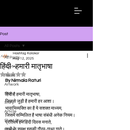
Hashtag
Kalakar
Post
All Posts
Hashtag Kalakar
All Posts
Aug 12, 2025
हिंदी -हमारी मातृभाषा
Poetry
Rated NaN out of 5 stars.
Poem
By Nirmala Raturi
Artwork
Story
हिंदी है हमारी मातृभाषा,
जिससे जुड़ी है हमारी हर आशा।
Story
भावाभिव्यक्ति का है ये सशक्त माध्यम,
Article
जिसमें सम्मिलित है भाषा संबंधी अनेक नियम।
Short Story
प्रतिवर्ष हम हिंदी दिवस मनाते,
सभी के समक्ष इसकी गौरव-गाथा गाते।
Essay