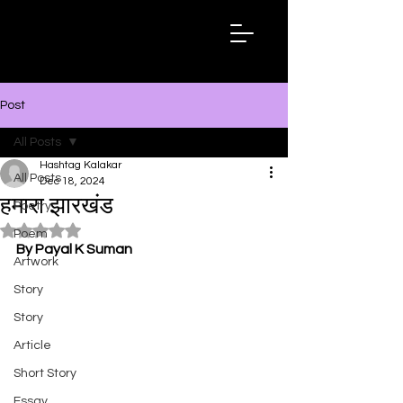
Hashtag
Kalakar
Post
All Posts
Hashtag Kalakar
All Posts
Dec 18, 2024
हमारा झारखंड
Poetry
Rated NaN out of 5 stars.
Poem
By Payal K Suman
Artwork
Story
Story
Article
Short Story
Essay