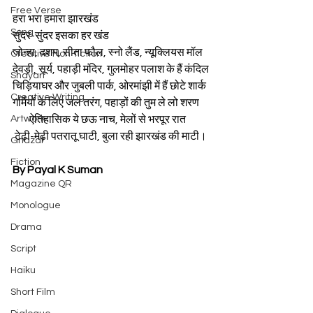
Free Verse
हरा भरा हमारा झारखंड 
Song
सुंदर-सुंदर इसका हर खंड 
जोन्हा, दशम, सीता फौल, स्नो लैंड, न्यूक्लियस मॉल 
Creative Non-fiction
देवड़ी, सूर्य, पहाड़ी मंदिर, गुलमोहर पलाश के हैं कंदिल 
Shayari
चिड़ियाघर और जुबली पार्क, ओरमांझी में हैं छोटे शार्क
Creative Writing
गर्मियों के लिए जल तरंग, पहाड़ों की तुम ले लो शरण    
Artwork
        ऐतिहासिक ये छऊ नाच, मेलों से भरपूर रात
 टेढ़ी-मेढ़ी पतरातू घाटी, बुला रही झारखंड की माटी।
Ghazal
Fiction
By Payal K Suman
Magazine QR
Monologue
Drama
Script
Haiku
Short Film