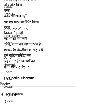
और छोड दिया
Essay
स्नेह
Article
कोई संविधान नहीं
Song
जो जब चाहा संशोधित किया
स्नेह
Creative Writing
विकृत मोह नहीं
Short Story
जो भंग हो गया नहीं
Poetry
स्नेह, मानव का शाश्वत भाव है
हर व्यक्ति के जीवन का पड़ाव है
Fiction Novel
इसे बांटिए समेटिए मत
Letter
यह सागर है भावनाओं का
shayari
इसमें तैरिए डूबिए मत
Poem
By Shalini Sharma
Prose
Poetry
Gazal
Short poems
Quote