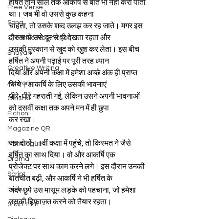
हर्षित तीन साल तक आकर्षि से बात भी नहीं करा पाता 
Free Verse
था। जब भी वो उससे कुछ कहना
Song
चाहता, तो उसके शब्द उलझ कर रह जाते। मगर इस 
दौरान वो उसे दूर से ही देखता रहता और
Creative Non-fiction
उसकी मुस्कान से खुद को खुश कर लेता। इस बीच 
Shayari
हर्षित ने अपनी पढ़ाई पर पूरी तरह ध्यान
Creative Writing
दिया और अपनी कक्षा में हमेशा अच्छे अंक ही प्राप्त 
Artwork
किये। आकर्षि के लिए उसकी भावनाएं
धीरे-धीरे गहराती गईं, लेकिन उसने अपनी भावनाओं 
Ghazal
को दसवीं कक्षा तक अपने मन में ही छुपा
Fiction
कर रखा।
Magazine QR
जब दोनों 11वीं कक्षा में पहुंचे, तो किस्मत ने जैसे 
Monologue
हर्षित का साथ दिया। वो और आकर्षि एक
Drama
प्रोजेक्ट पर साथ काम करने लगे। इस दौरान उनकी 
Script
बातचीत बढ़ी, और आकर्षि ने भी हर्षित के
Haiku
अंदर छुपे उस मासूम लड़के को पहचाना, जो हमेशा 
उसकी हिफाज़त करने को तैयार रहता।
Short Film