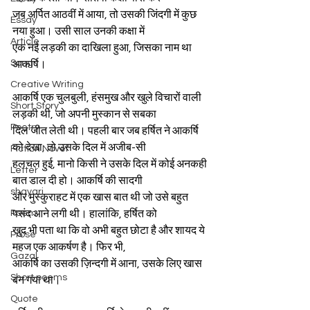
जब अर्पित आठवीं में आया, तो उसकी जिंदगी में कुछ 
Essay
नया हुआ। उसी साल उनकी कक्षा में
Article
एक नई लड़की का दाखिला हुआ, जिसका नाम था 
Song
आकर्षि।
Creative Writing
आकर्षि एक चुलबुली, हंसमुख और खुले विचारों वाली 
Short Story
लड़की थी, जो अपनी मुस्कान से सबका
Poetry
दिल जीत लेती थी। पहली बार जब हर्षित ने आकर्षि 
को देखा, तो उसके दिल में अजीब-सी
Fiction Novel
हलचल हुई, मानो किसी ने उसके दिल में कोई अनकही 
Letter
बात डाल दी हो। आकर्षि की सादगी
shayari
और मुस्कुराहट में एक खास बात थी जो उसे बहुत 
Poem
पसंद आने लगी थी। हालांकि, हर्षित को
खुद भी पता था कि वो अभी बहुत छोटा है और शायद ये 
Prose
महज एक आकर्षण है। फिर भी,
Gazal
आकर्षि का उसकी ज़िन्दगी में आना, उसके लिए खास 
Short poems
बन गया था।
Quote