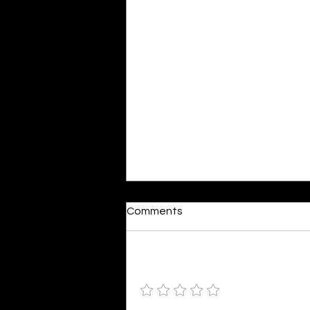
Imagining In A Nothingness
Comments
By Inayah Fathima Faeez I’m not
allowed to go up to the attic
anymore. It’s an ancient breath
Add a rating
captured in the stagnant cold.
I’m not allowed to disturb it. The