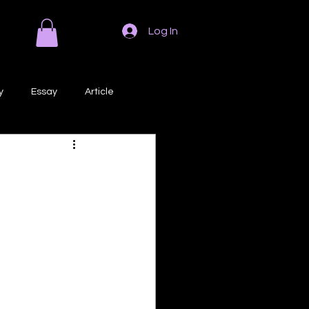
Log In
y
Essay
Article
Poem
Prose
ri
Creative Writing