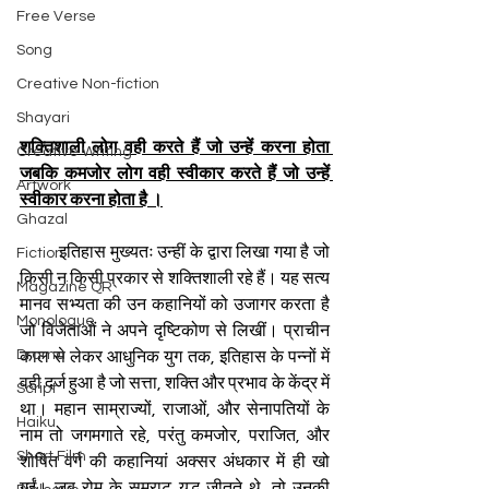
Free Verse
Song
Creative Non-fiction
Shayari
शक्तिशाली लोग वही करते हैं जो उन्हें करना होता 
Creative Writing
जबकि कमजोर लोग वही स्वीकार करते हैं जो उन्हें 
Artwork
स्वीकार करना होता है ।
Ghazal
          इतिहास मुख्यतः उन्हीं के द्वारा लिखा गया है जो 
Fiction
किसी न किसी प्रकार से शक्तिशाली रहे हैं। यह सत्य 
Magazine QR
मानव सभ्यता की उन कहानियों को उजागर करता है 
Monologue
जो विजेताओं ने अपने दृष्टिकोण से लिखीं। प्राचीन 
Drama
काल से लेकर आधुनिक युग तक, इतिहास के पन्नों में 
वही दर्ज हुआ है जो सत्ता, शक्ति और प्रभाव के केंद्र में 
Script
था। महान साम्राज्यों, राजाओं, और सेनापतियों के 
Haiku
नाम तो जगमगाते रहे, परंतु कमजोर, पराजित, और 
Short Film
शोषित वर्ग की कहानियां अक्सर अंधकार में ही खो 
गईं। जब रोम के सम्राट युद्ध जीतते थे, तो उनकी 