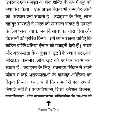
उभरकर एक मजबूत आर्थिक शक्ति के रूप में खुद को 
स्थापित किया। एक अच्छा नेतृत्व भी कमजोर लोगों 
को  सशक्त बना सकता है। उदाहरण के लिए, लाल 
बहादुर शास्त्री ने भारत को खाद्यान्न संकट से उबारने 
के लिए "जय जवान, जय किसान" का नारा दिया और 
किसानों को प्रेरित किया। हमें ध्यान रखना चाहिए कि 
कठिन परिस्थितियां इंसान को मजबूती देती हैं। संघर्ष 
और असफलता के अनुभव से टूटने के स्थान पर उनसे 
सीखकर कमजोर लोग खुद को अधिक सक्षम बना 
सकते हैं। उदाहरण के लिए, अब्राहम लिंकन ने अपने 
जीवन में कई असफलताओं के बावजूद अमेरिका का 
नेतृत्व किया। ध्यातव्य है कि कमजोरी एक स्थायी 
स्थिति नहीं है। आत्मविश्वास, शिक्षा, कौशल विकास, 
सामूहिकता, और सकारात्मक दृष्टिकोण के माध्यम से 
कमजोर लोग शक्तिशाली बन सकते हैं। यह परिवर्तन 
Back To Top
व्यक्तिगत स्तर पर शुरू होता है लेकिन समाज और 
राष्ट्र तक फैल सकता है। कमजोर लोगों को यह 
समझने की आवश्यकता है कि उनकी कमजोरियां ही 
उनके भीतर छिपी ताकत का स्रोत हैं।