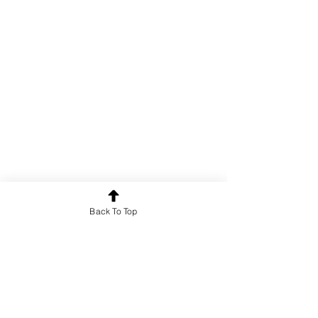
Poetry
Back To Top
See All
Recent Posts