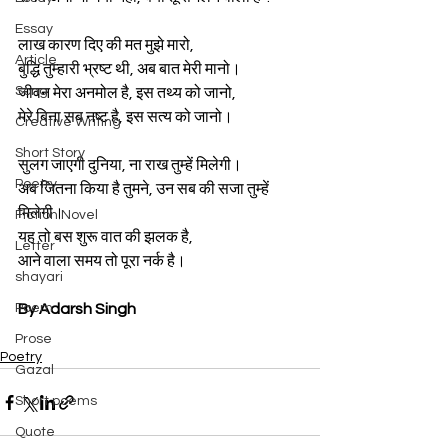
Essay
लाख कारण दिए की मत मुझे मारो,
Article
बुद्धि तुम्हारी भ्रष्ट थी, अब बात मेरी मानो।
Song
जीवन मेरा अनमोल है, इस तथ्य को जानो,
मेरे बिना सब नष्ट है, इस सत्य को जानो।
Creative Writing
Short Story
सुलग जाएगी दुनिया, ना राख तुम्हें मिलेगी।
Poetry
अब जितना किया है तुमने, उन सब की सजा तुम्हें 
मिलेगी।
Fiction Novel
यह तो बस शुरू वात की झलक है,
Letter
आने वाला समय तो पूरा नर्क है।
shayari
Poem
By Adarsh Singh
Prose
Poetry
Gazal
Short poems
Quote