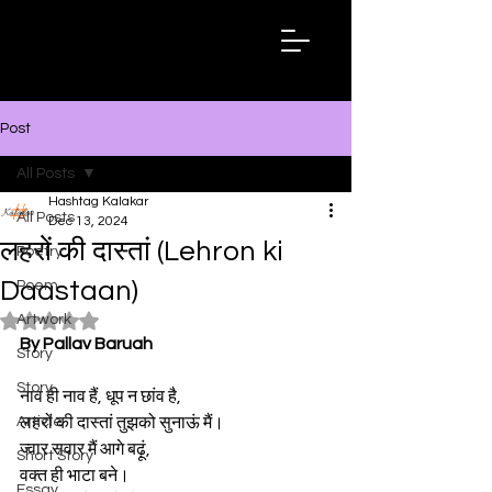
Hashtag
Kalakar
Post
All Posts
Hashtag Kalakar
All Posts
Dec 13, 2024
लहरों की दास्तां (Lehron ki
Poetry
Daastaan)
Poem
Artwork
Rated NaN out of 5 stars.
By Pallav Baruah
Story
Story
नाव ही नाव हैं, धूप न छांव है,  
Article
लहरों की दास्तां तुझको सुनाऊं मैं।  
ज्वार सवार मैं आगे बढ़ूं,  
Short Story
वक्त ही भाटा बने।  
Essay