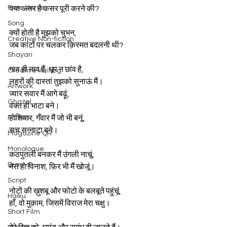
Free Verse
क्या असर है कसर पूरी करने की?  
Song
क्यों होती है मुझको चुभन,  
Creative Non-fiction
जब कांटों पर चलकर क़िस्मत बदलनी थी?  
Shayari
नाव ही नाव हैं, धूप न छांव है,  
Creative Writing
लहरों की दास्तां तुझको सुनाऊं मैं।  
Artwork
ज्वार सवार मैं आगे बढ़ूं,  
Ghazal
वक्त ही भाटा बने।  
Fiction
होशियार, गँवार मैं जो भी बनूं,  
सच सन्नाटा बने।  
Magazine QR
Monologue
कठपुतली बनकर मैं उंगली नाचूं,  
Drama
मेरा हो विनाश, फ़िर भी मैं खोजूं।  
Script
नोटों की ख़ुशबू और फोटो के बलबूते पहुंचूं,  
Haiku
हाँ, वो मुक़ाम, जिसमें विराज मेरा चक्षु।  
Short Film