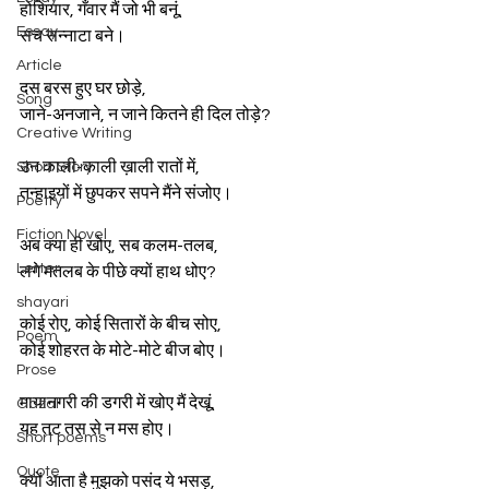
होशियार, गँवार मैं जो भी बनूं,  
Essay
सच सन्नाटा बने।  
Article
दस बरस हुए घर छोड़े,  
Song
जाने-अनजाने, न जाने कितने ही दिल तोड़े?  
Creative Writing
उन काली-काली ख़ाली रातों में,  
Short Story
तन्हाइयों में छुपकर सपने मैंने संजोए।  
Poetry
Fiction Novel
अब क्या ही खोए, सब कलम-तलब,  
Letter
लगे मतलब के पीछे क्यों हाथ धोए?  
shayari
कोई रोए, कोई सितारों के बीच सोए,  
Poem
कोई शोहरत के मोटे-मोटे बीज बोए।  
Prose
मायानगरी की डगरी में खोए मैं देखूं,  
Gazal
यह तट तस से न मस होए।  
Short poems
Quote
क्यों आता है मुझको पसंद ये भसड़,  