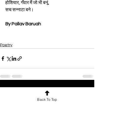
होशियार, गँवार मैं जो भी बनूं,  
सच सन्नाटा बने।  
By Pallav Baruah
Poetry
See All
Recent Posts
Back To Top