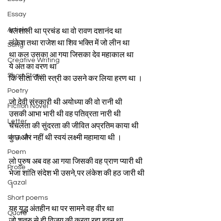
Essay
Article
बलशाली था प्रचंड था वो रावण दशानंद था 
लंकेश तथा राजेश था शिव भक्ति में जो लीन था 
Song
था कल उसका आ गया जिसका देव महाकाल था
Creative Writing
ये अंत का वरण था
Short Story
कि सीता जैसी स्त्री का उसने कर लिया हरण था ।
Poetry
जो देवी संस्कारी थी अयोध्या की वो रानी थी 
Fiction Novel
उसकी आभा भारी थी वह पतिव्रता नारी थी 
Letter
चंचलता की सुंदरता की जीवित अप्रतिम काया थी
shayari
कुछ और नहीं थी स्वयं लक्ष्मी महामाया थी ।
Poem
लो पुरुष अब वह आ गया जिसकी वह प्राण प्यारी थी 
Prose
भेजा शांति संदेश भी उसने,पर लंकेश की हठ जारी थी 
Gazal
।
Short poems
यह युद्ध अंतहीन था पर सामने वह वीर था
Quote
जो शत्रु से ही विजय की करवा रहा हवन था 