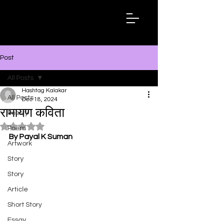
Hashtag
Kalakar
Post
All Posts
Hashtag Kalakar
All Posts
Dec 18, 2024
रामायण कविता
Poetry
Rated NaN out of 5 stars.
Poem
By Payal K Suman
Artwork
Story
Story
Article
Short Story
Essay