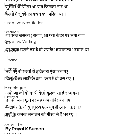
Free Verse
सुशील था सरल था राम जिनका नाम था 
Song
देखने में सुकोमल वचन का अडिग था ।
Creative Non-fiction
Shayari
था वक्त उसका ( रावण )आ गया केंद्र पर लगा बाण 
Creative Writing
था 
था जाना उसने तब ये वो उसके भगवान का भगवान था 
Artwork
।
Ghazal
Fiction
चले गए वो धरती से इतिहास ऐसा रच गए 
दिलों में नर नारी के कण-कण में वो बस गए ।
Magazine QR
Monologue
अयोध्या की वो नगरी देखो दुल्हन सा है सज गया
Drama
उनकी जन्म भूमि पर वह भव्य मंदिर बन गया 
Script
थे द्वापर के वो युग पुरुष एक युग ही अपना कर गए 
धर्मों के जनक सनातन को गौरव से है भर गए ।
Haiku
Short Film
By Payal K Suman