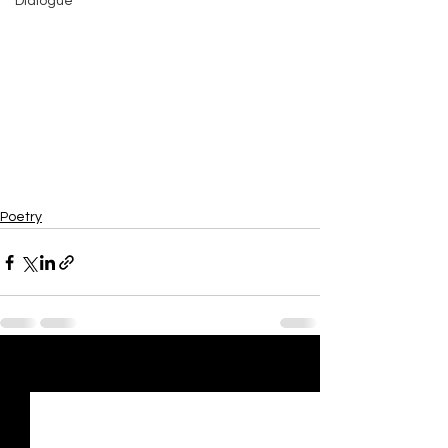
Dialogue
Poetry
See All
Recent Posts