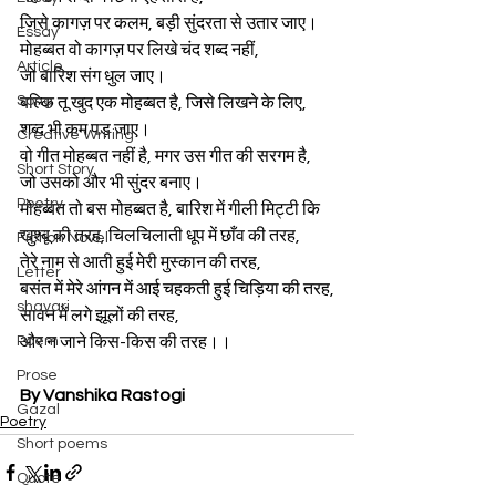
जिसे कागज़‌ पर कलम, बड़ी सुंदरता से उतार जाए।
Essay
मोहब्बत वो कागज़ पर लिखे चंद शब्द नहीं,
Article
जो बारिश संग धुल जाए।
Song
बल्कि तू खुद एक मोहब्बत है, जिसे लिखने के लिए,
शब्द भी कम पड़ जाए।
Creative Writing
वो गीत मोहब्बत नहीं है, मगर उस गीत की सरगम है,
Short Story
जो उसको और भी सुंदर बनाए।
Poetry
मोहब्बत तो बस मोहब्बत है, बारिश में गीली मिट्टी कि
खुश्बू की तरह, चिलचिलाती धूप में छाँव‌ की तरह,
Fiction Novel
तेरे नाम से आती हुई मेरी मुस्कान की तरह,
Letter
बसंत में मेरे आंगन‌ में आई चहकती हुई चिड़िया की तरह,
shayari
सावन‌ में लगे झूलों की तरह,
Poem
और न जाने किस-किस की तरह।।
Prose
By Vanshika Rastogi
Gazal
Poetry
Short poems
Quote