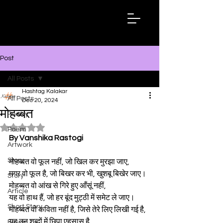
Hashtag
Kalakar
Post
All Posts
Hashtag Kalakar
All Posts
Dec 20, 2024
मोहब्बत
Poetry
Rated NaN out of 5 stars.
Poem
By Vanshika Rastogi
Artwork
Story
मोहब्बत वो फूल नहीं, जो खिल कर मुरझा जाए,
मगर वो‌ फूल है, जो बिखर कर भी, खुशबू बिखेर जाए।
Story
मोहब्बत वो आंख से गिरे हुए आँसूं नहीं,
Article
यह वो हाथ हैं, जो हर बूंद मुट्ठी में समेट ले जाए।
Short Story
मोहब्बत वो‌ कविता नहीं है, जिसे तेरे लिए लिखी गई है,
यह उन शब्दों में छिपा एहसास है,
Essay