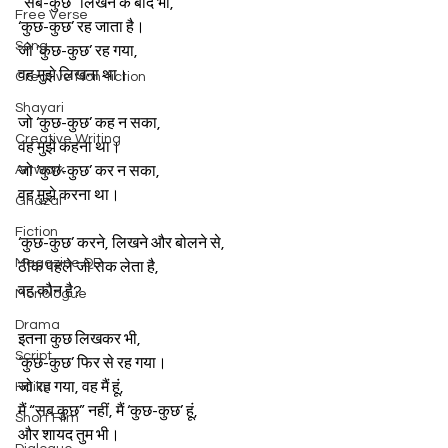
“सब-कुछ” लिखने के बाद भी,
Free Verse
‘कुछ-कुछ’ रह जाता है।
Song
जो ‘कुछ-कुछ’ रह गया,
वह मुझे लिखना था।
Creative Non-fiction
Shayari
जो ‘कुछ-कुछ’ कह न सका,
Creative Writing
वह मुझे कहना था।
Artwork
जो ‘कुछ-कुछ’ कर न सका,
वह मुझे करना था।
Ghazal
Fiction
‘कुछ-कुछ’ करने, लिखने और बोलने से,
Magazine QR
ठीक पहले जो रोक लेता है,
वह कौन है?
Monologue
Drama
इतना कुछ लिखकर भी,
Script
‘कुछ-कुछ’ फिर से रह गया।
जो रह गया, वह मैं हूं,
Haiku
मैं “सब कुछ” नहीं, मैं ‘कुछ-कुछ’ हूं,
Short Film
और शायद तुम भी।