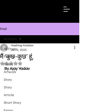
Hashtag
Kalakar
Post
All Posts
Hashtag Kalakar
All Posts
Jan 2, 2025
मैं ‘कुछ-कुछ’ हूं,
Poetry
Rated NaN out of 5 stars.
Poem
By Ajay Yadav
Artwork
Story
Story
Article
Short Story
Essay