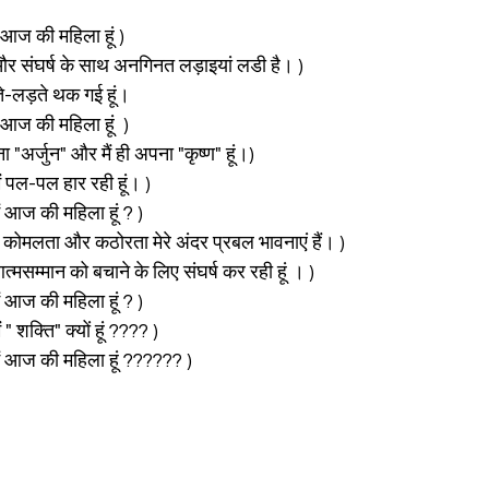
ैं आज की महिला हूं )
और संघर्ष के साथ अनगिनत लड़ाइयां लडी है। )
ते-लड़ते थक गई हूं। 
ं आज की महिला हूं  )
ना "अर्जुन" और मैं ही अपना "कृष्ण" हूं।)
ं पल-पल हार रही हूं। )
मैं आज की महिला हूं ? )
णा, कोमलता और कठोरता मेरे अंदर प्रबल भावनाएं हैं। )
्मसम्मान को बचाने के लिए संघर्ष कर रही हूं । )
ैं आज की महिला हूं ? ) 
ं " शक्ति" क्यों हूं ???? )
 मैं आज की महिला हूं ?????? )