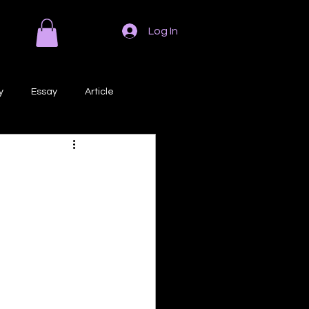
Log In
y
Essay
Article
Poem
Prose
ri
Creative Writing