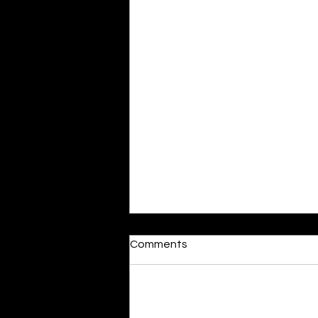
Dumb or In Love
Comments
By Kavya Mehulkumar Mehta are
poets dumb — or just in love? to
the world, they may seem dumb,
Add a rating
but for them, love is inevitable.