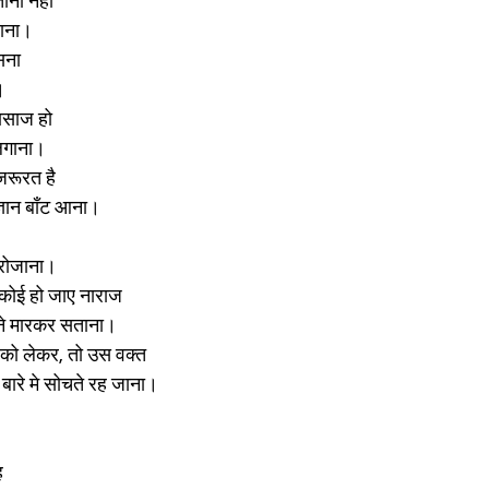
ताना नहीं
साना।
सना
।
ासाज हो
लगाना।
जरूरत है
ज्ञान बाँट आना।
 रोजाना।
 कोई हो जाए नाराज
ाने मारकर सताना।
 को लेकर, तो उस वक्त
ारे मे सोचते रह जाना।
ह