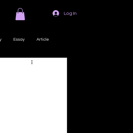
Log In
y
Essay
Article
Poem
Prose
ri
Creative Writing