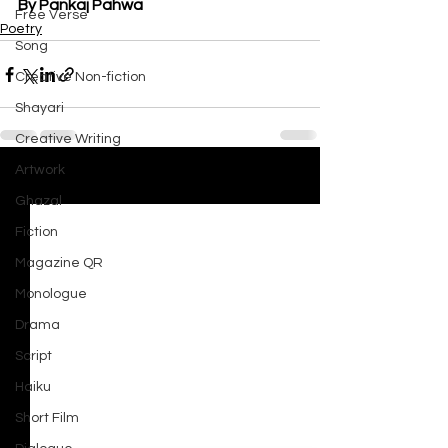
By Pankaj Pahwa
Free Verse
Poetry
Song
Creative Non-fiction
Shayari
Creative Writing
Artwork
See All
Recent Posts
Ghazal
Fiction
Magazine QR
Monologue
Drama
Script
Haiku
Short Film