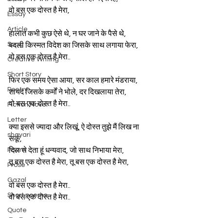
वो बस एक दोस्त है मेरा,
Essay
Article
हालात कभी कुछ ऐसे थे, न घर जाने के पैसे थे,
Song
बदली किस्मत विदेश का जिसके साथ लगाया फेरा,
वो बस एक दोस्त है मेरा..
Creative Writing
Short Story
फिर एक समय ऐसा आया, सर काल हमारे मंडराया,
Poetry
शायद जिसके कर्मों ने भोले, दर दिखलाया तेरा,
वो बस एक दोस्त है मेरा..
Fiction Novel
Letter
क्या इससे ज्यादा और लिखूं, ऐ दोस्त तुझे मैं लिख ना 
shayari
सकूं,
Poem
दिल से देता हूं धन्यवाद, जो साथ निभाया मेरा,
तू बस एक दोस्त है मेरा, तू बस एक दोस्त है मेरा,
Prose
Gazal
वो बस एक दोस्त है मेरा..
Short poems
वो बस एक दोस्त है मेरा..
Quote