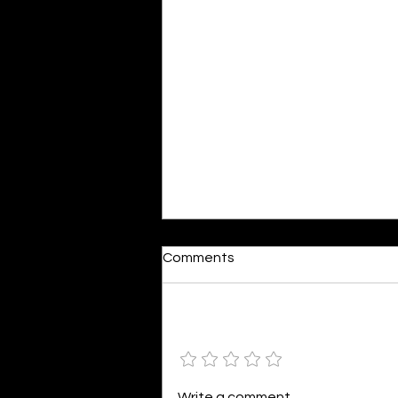
Dumb or In Love
Comments
By Kavya Mehulkumar Mehta are
poets dumb — or just in love? to
the world, they may seem dumb,
Add a rating
but for them, love is inevitable.
poems are reminders of love
that can’t be forgotten, shan’t
Write a comment...