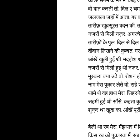
काश! सनम के भेष में. कोई ज
वो बात करती तो. दिल ए चमन
जलजला जहाँ में आता. गर व
तारीफ़ खूबसूरत बदन की. 
नज़रों से मिली नज़र. अगरचे 
तारीफ़ों के पुल. दिल से दिल
दीवान लिखने की कुव्वत. गर क
आंखें खुली हुई थी. मदहोश थ
नज़रों से मिली हुई थी नज़र. जु
मुस्करा क्या उठे वो. रोशन 
नाम मेरा पुकार लेते वो. राह
थामे थे वह हाथ मेरा. सिहरन
सहमी हुई थी साँसे. कहता कुछ 
शुक्र था खुदा का. आंखें पू
बेली था रब मेरा. मँझधार में 
किस रब को पुकारता मैं. स