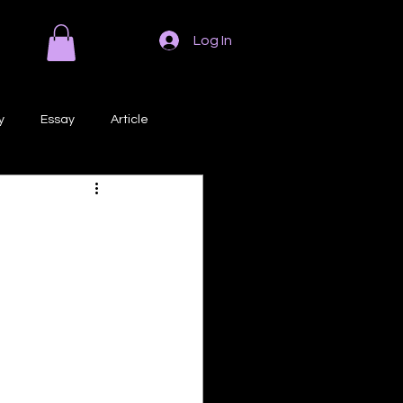
Log In
y
Essay
Article
Poem
Prose
ri
Creative Writing