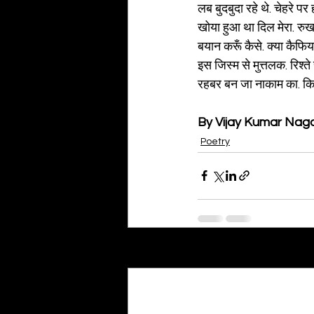
लब बुदबुदा रहे थे. चेहरे पर
खोया हुआ था दिल मेरा. रुखस
बयान करूँ कैसे. क्या कैफिय
इस जिस्म से मुत्तलक. रिश्ते 
रहबर बन जा नाकाम का. किश
By Vijay Kumar Nag
Poetry
Recent Posts