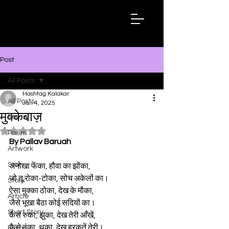
Hashtag
Kalakar
Post
All Posts
Hashtag Kalakar
All Posts
Jan 4, 2025
मुक्केबाज़
Poetry
Rated NaN out of 5 stars.
Poem
By Pallav Baruah
Artwork
Story
अनोखा फेंका, हौवा का झोंका,  
जो तू रोका-टोका, सोच अकेलों का।  
Story
ऐसा मुक्का ठोका, देख के मौका,  
Article
जैसे भूखा बैठा कोई सदियों का।  
Short Story
कैसे रुका, झुका, देख तेरी आँखें,  
कैसे ठुंका, थका, देख हरकतें तेरी।  
Essay