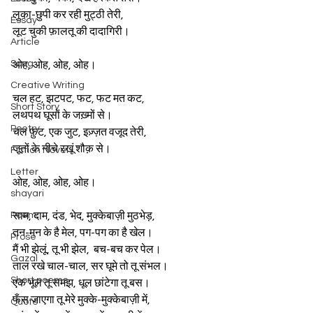
लुका-छुपी कर रही मुट्ठी तेरी,  
Essay
लूट चुकी फ़ालतू की दादागिरी।  
Article
Song
ओह, ओह, ओह, ओह।
Creative Writing
चल हट, झटपट, फट, फट मत कट,  
Short Story
लथपथ घूसों के जख़्मों से।  
Poetry
चल फ़ुट, एक जुट, इज़्ज़त वजूद तेरी,  
जूतों के नीचे रखूं शौक़ से।  
Fiction Novel
Letter
ओह, ओह, ओह, ओह।
shayari
Poem
साम, दाम, दंड, भेद, मुक्केबाज़ी मुठभेड़,  
तन-मन के है मेल, पग-पग का है खेल।  
Prose
मैं भी झेलूं, तू भी झेल,  बच-बच कर पेल।  
Gazal
ताल रखे चाल-चाल, सर घूमे तो तू संभल।  
Short poems
एक भूल तू समझ, धूल छांटेगा तू बस।  
फँस जाएगा तू मेरे मुक्के-मुक्केबाज़ी में,  
Quote