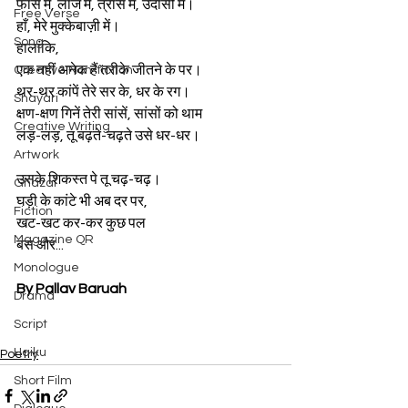
फांस में, लाज में, त्रास में, उदासी में।  
Free Verse
हाँ, मेरे मुक्केबाज़ी में।
Song
हालांकि,  
एक नहीं अनेक हैं तरीके जीतने के पर।  
Creative Non-fiction
थर-थर कांपें तेरे सर के, धर के रग।  
Shayari
क्षण-क्षण गिनें तेरी सांसें, सांसों को थाम 
Creative Writing
लड़-लड़, तू बढ़ते-चढ़ते उसे धर-धर।  
Artwork
उसके शिकस्त पे तू चढ़-चढ़।  
Ghazal
घड़ी के कांटे भी अब दर पर,  
Fiction
खट-खट कर-कर कुछ पल 
Magazine QR
बस और... 
Monologue
By Pallav Baruah
Drama
Script
Haiku
Poetry
Short Film