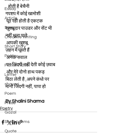
   होती है बेचैनी 
Essay
गपशप में कोई खामोशी
Article
 घूर रही होती है एकटक 
Song
खुशबूदार पाउडर और सेंट भी 
नहीं भूला पाते
Creative Writing
 आपकी खुशबू 
Short Story
ज़हन में घूमते हैं
Poetry
 अनेक सवाल
 पर जिंदगी नहीं देती कोई ज़वाब
Fiction Novel
 और मेरे दोनो हाथ पकड़
Letter
बिठा लेती है ,अपने कंधो पर 
shayari
मानो जिंदगी नहीं, पापा हो
Poem
By Shalini Sharma
Prose
Poetry
Gazal
Short poems
Quote