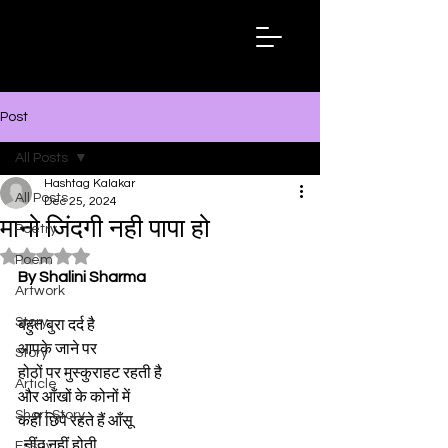
Hashtag
Kalakar
Post
All Posts
Hashtag Kalakar
All Posts
Dec 25, 2024
मानो जिंदगी नही पापा हो
Poetry
Rated NaN out of 5 stars.
Poem
By Shalini Sharma
Artwork
Story
बहुत बुरा दर्द है
आपके जाने पर 
Story
होठों पर मुस्कुराहट रहती है 
Article
और आँखों के कोनों में 
Short Story
कहीं छिपे रहते हैं आँसू
  नींद नहीं होती 
Essay