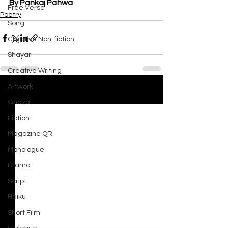
By Pankaj Pahwa
Free Verse
Poetry
Song
Creative Non-fiction
Shayari
Creative Writing
Artwork
See All
Recent Posts
Ghazal
Fiction
Magazine QR
Monologue
Drama
Script
Haiku
Short Film