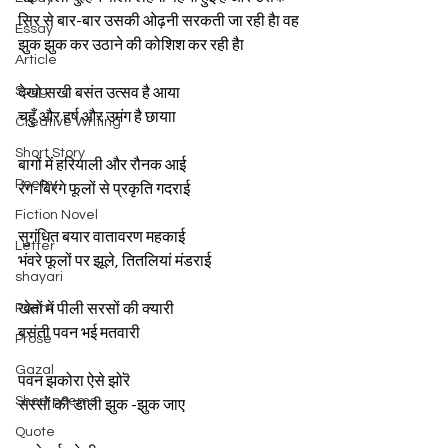
सिर से बार-बार उसकी ओढ़नी सरकती जा रही हैा वह 
Essay
झुक झुक कर उठाने की कोशिश कर रही हैा 
Article
Song
देखो सखी बसंत उत्सव है आया 
चहुँ और हर्ष और उमंग है छायाा 
Creative Writing
Short Story
बागों में हरियाली और रौनक आई 
Poetry
रंग-बिरंगे फूलों से प्रकृति गदराई  
Fiction Novel
सुगंधित बयार वातावरण महकाई 
Letter
भंवरे फूलों पर झूले, तितलियां मंडराई  
shayari
Poem
खेतों में पीली सरसों की क्यारी 
बसंती पवन भई मतवारी  
Prose
Gazal
पवन झकोरा ऐसे झोरॆ 
Short poems
सरसों की डाली झुक -झुक जाए 
Quote