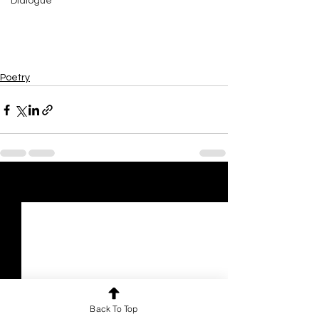
Dialogue
Poetry
See All
Recent Posts
Back To Top