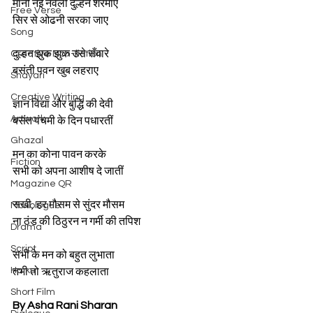
मानो नई नवेली दुल्हन शरमाए 
Free Verse
सिर से ओढनी सरका जाए
Song
दुल्हन झुक झुक उसे सँवारे 
Creative Non-fiction
बसंती पवन खुब लहराए
Shayari
Creative Writing
ज्ञान विद्या और बुद्धि की देवी 
Artwork
बसंत पंचमी के दिन पधारतीं 
Ghazal
मन का कोना पावन करके 
Fiction
सभी को अपना आशीष दे जातीं
Magazine QR
सखी, हर मौसम से सुंदर मौसम 
Monologue
ना ठंड की ठिठुरन न गर्मी की तपिश
Drama
Script
सभी के मन को बहुत लुभाता 
Haiku
तभी तो ऋतुराज कहलाता 
Short Film
By Asha Rani Sharan