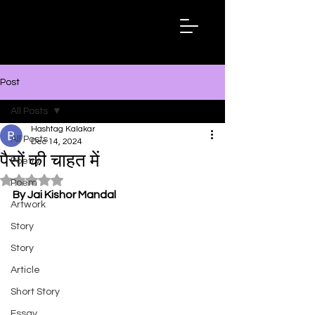
Hashtag
Kalakar
Post
All Posts
Hashtag Kalakar
All Posts
Dec 14, 2024
पैसों की चाहत में
Poetry
Rated NaN out of 5 stars.
Poem
By Jai Kishor Mandal
Artwork
Story
Story
Article
Short Story
Essay