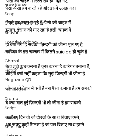
 पैसों की चाहत में रिश्ते सब हम भूल गए,
Free Verse
पैसा-पैसा हम करते रहे और इसमें उलझ गए।
Song
रिश्ते सब खत्म हो रहे हैं, पैसो की चाहत में,
Creative Non-fiction
इंसान, इंसान को मार रहा है इसी  चाहत में।
Shayari
Creative Writing
हो क्या गया है सबको ज़िन्दगी को जीना भूल गए है,
Artwork
कैरियर के इस चक्कर में कितने suicide हो चुके है।
Ghazal
बेटा तुझे कुछ करना है कुछ करना है करियर बनाना है,
Fiction
कोई ये क्यों नहीं कहता कि तुझे ज़िन्दगी भी जीना है।
Magazine QR
लोग इतने टेंशन में क्यों है बस पैसा कमाना है हम सबको
Monologue
,
Drama
ये क्या बात हुई ज़िन्दगी भी तो जीना है हम सबको।
Script
कहाँ गए दिन वो जो दोस्तों के साथ बिताए हमने,
Haiku
अब समय कहाँ मिलता है जो पल बिताए साथ हमने।
Short Film