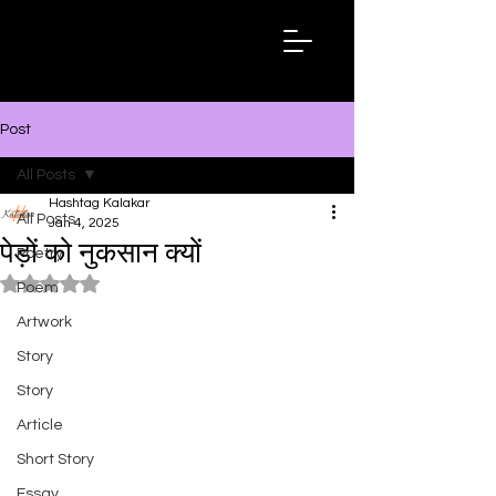
Hashtag
Kalakar
Post
All Posts
Hashtag Kalakar
All Posts
Jan 4, 2025
पेड़ों को नुकसान क्यों
Poetry
Rated NaN out of 5 stars.
Poem
Artwork
Story
Story
Article
Short Story
Essay