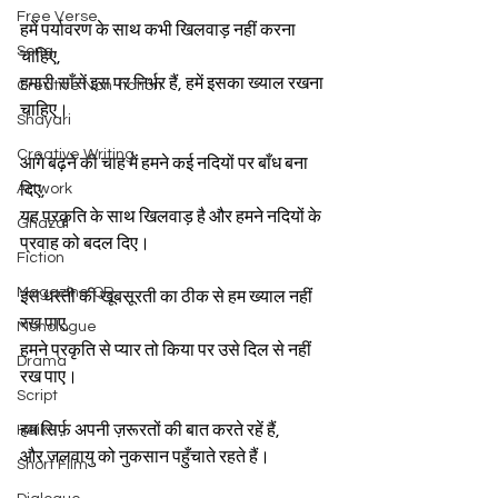
Free Verse
हमें पर्यावरण के साथ कभी खिलवाड़ नहीं करना 
Song
चाहिए,
हमारी साँसें इस पर निर्भर हैं, हमें इसका ख्याल रखना 
Creative Non-fiction
चाहिए।
Shayari
Creative Writing
आगे बढ़ने की चाह में हमने कई नदियों पर बाँध बना 
Artwork
दिए,
यह प्रकृति के साथ खिलवाड़ है और हमने नदियों के 
Ghazal
प्रवाह को बदल दिए।
Fiction
Magazine QR
इस धरती की खूबसूरती का ठीक से हम ख्याल नहीं 
रख पाए,
Monologue
हमने प्रकृति से प्यार तो किया पर उसे दिल से नहीं 
Drama
रख पाए।
Script
हम सिर्फ़ अपनी ज़रूरतों की बात करते रहें हैं,
Haiku
और जलवायु को नुकसान पहुँचाते रहते हैं।
Short Film