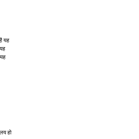
है यह 
 यह 
 यह 
ालय हो