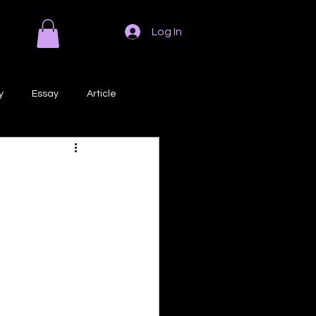
Log In
y
Essay
Article
Poem
Prose
ri
Creative Writing