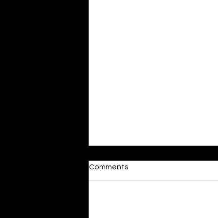
Moonlit
Comments
By Alia Gupta The moon shines
bright. As the daughter of
Hecate herself, dreams of her
Add a rating
beloved She rustles his gentle