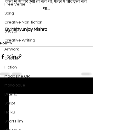
जैसा भी था पर ऐसा तो नहीं था, पहले ये चांद ऐसा नहीं 
Free Verse
था...
Song
Creative Non-fiction
By Mrityunjay Mishra
Shayari
Creative Writing
Poetry
Artwork
Ghazal
Fiction
Magazine QR
Monologue
See All
Recent Posts
Drama
Script
Haiku
Short Film