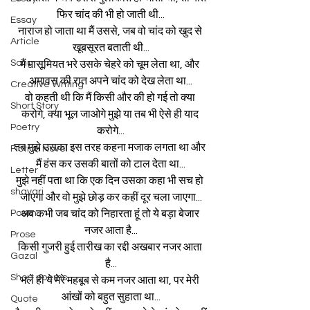
फिर चांद की भी हो जाती थी...
Essay
नाराज हो जाता था मैं उससे, जब वो चांद को खुद से 
Article
खूबसूरत बताती थी...
Song
मैं मासूमियत भरे उसके चेहरे को चूम लेता था, और 
अमावस की रात अपने चांद को देख लेता था...
Creative Writing
वो कहती थी कि मैं किसी और की हो गई तो क्या 
Short Story
करोगे, क्या भूल जाओगे मुझे या तब भी ऐसे ही याद 
Poetry
करोगे...
तब मुझे उसका इस तरह कहना मजाक लगता था और 
Fiction Novel
मैं हंस कर उसकी बातों को टाल देता था...
Letter
मुझे नहीं पता था कि एक दिन उसका कहा भी सच हो 
shayari
जाएगा और वो मुझे छोड़ कर कहीं दूर चला जाएगा...
Poem
अब कभी जब चांद को निहारता हूं तो ये बड़ा बेजार 
नजर आता है...
Prose
किसी गुजरी हुई तारीख का रद्दी अखबार नजर आता 
Gazal
है...
Short poems
भले ही ये मेरे महबूब से कम नजर आता था, पर मेरी 
आंखों को बहुत सुहाता था...
Quote