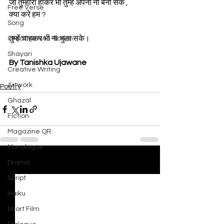
जो तुम्हारा होकर भी तुम्हे अपना ना बना सके ,
Free Verse
क्या करे हम ?
Song
तुम्हें चाहकर भी ना भुला सके।
Creative Non-fiction
Shayari
By Tanishka Ujawane
Creative Writing
Artwork
Poetry
Ghazal
Fiction
Magazine QR
Monologue
Drama
See All
Recent Posts
Script
Haiku
Short Film