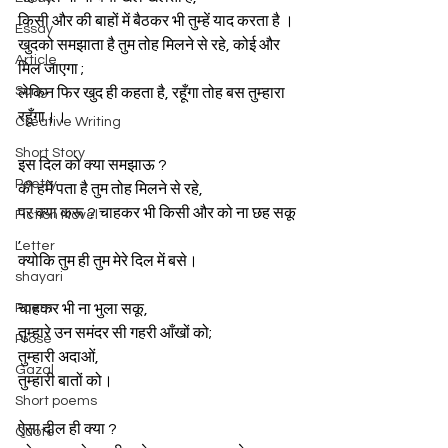
किसी और की बाहों में बैठकर भी तुम्हें याद करता है ।
Essay
खुदको समझाता है तुम तोह मिलने से रहे, कोई और 
Article
मिल जाएगा ;
Song
लेकिन फिर खुद ही कहता है, रहूँगा तोह बस तुम्हारा 
रहूँगा।।
Creative Writing
Short Story
इस दिल को क्या समझाऊ ?
Poetry
की हमें पता है तुम तोह मिलने से रहे,
पर क्या करू ? चाहकर भी किसी और को ना छह सकू 
Fiction Novel
,
Letter
क्योकि तुम ही तुम मेरे दिल में बसे।
shayari
Poem
चाहकर भी ना भुला सकू,
तुम्हारे उन समंदर सी गहरी आँखों को;
Prose
तुम्हारी अदाओं,
Gazal
तुम्हारी बातों को।
Short poems
ऐसा दील ही क्या ?
Quote