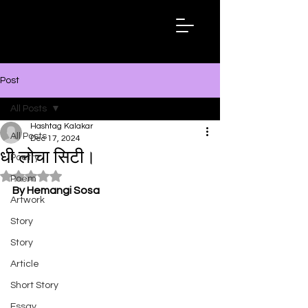
Hashtag
Kalakar
Post
All Posts
Hashtag Kalakar
All Posts
Dec 17, 2024
धी लोचा सिटी।
Poetry
Rated NaN out of 5 stars.
Poem
By Hemangi Sosa
Artwork
Story
Story
Article
Short Story
Essay