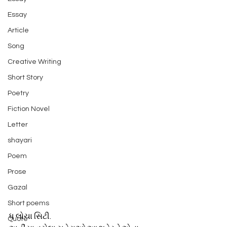
Essay
Article
Song
Creative Writing
Short Story
Poetry
Fiction Novel
Letter
shayari
Poem
Prose
Gazal
Short poems
ધ લોચા સિટી.
Quote