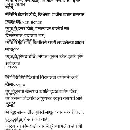
त्याचे ते निरागस डोळे, मनातील निरागसता दिसते 
Free Verse
त्यात,
Song
त्याचे ते बोलके डोळे, जिभेच्या आधीच व्यक्त करतात 
त्याचे भाव,
Creative Non-fiction
त्याचे ते हसरे डोळे, हसल्यावर बाकीचं सर्व 
Shayari
विसरण्यास  पाडतात भाग,
Creative Writing
त्याचे ते गूढ डोळे, कितीतरी गोष्टी लपवलेल्या आहेत 
Artwork
त्यात,
त्याचे ते प्रेमळ डोळे, जगाला पुरून उरेल इतकं प्रेम 
Ghazal
आहे त्यात.
Fiction
Magazine QR
त्या निरागस डोळ्यांची निरागसता जपायची आहे 
तिला,
Monologue
त्या बोलक्या डोळ्यात कधीही दुःख नकोय तिला,
Drama
त्या हसऱ्या डोळ्यांत आयुष्यभर हरवून राहायचं आहे 
Script
तिला,
त्या गूढ डोळ्यातील गुपितं जाणून घ्यायच आहे तिला,
Haiku
पण काहीच होऊ शकत नाही,
Short Film
कारण त्या प्रेमळ डोळ्यात मैत्रीच्या पलीकडे कधी 