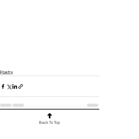
Poetry
See All
Recent Posts
Back To Top