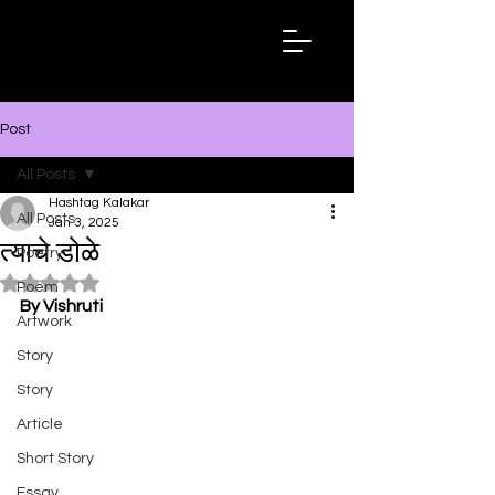
Hashtag
Kalakar
Post
All Posts
Hashtag Kalakar
All Posts
Jan 3, 2025
त्याचे डोळे
Poetry
Rated NaN out of 5 stars.
Poem
By Vishruti
Artwork
Story
Story
Article
Short Story
Essay