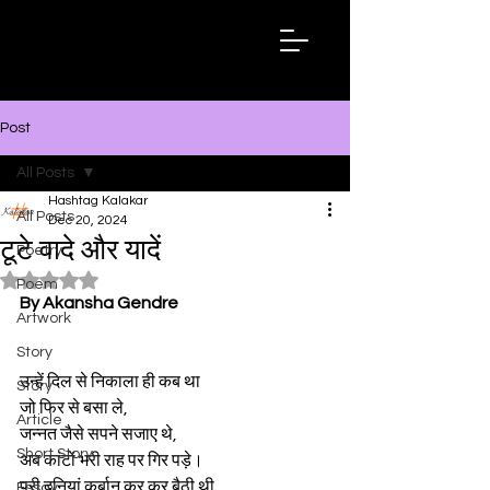
Hashtag
Kalakar
Post
All Posts
Hashtag Kalakar
All Posts
Dec 20, 2024
टूटे वादे और यादें
Poetry
Rated NaN out of 5 stars.
Poem
By Akansha Gendre
Artwork
Story
उन्हें दिल से निकाला ही कब था 
Story
जो फिर से बसा ले, 
Article
जन्नत जैसे सपने सजाए थे, 
Short Story
अब कांटों भरी राह पर गिर पड़े। 
पूरी दुनियां कुर्बान कर कर बैठी थी 
Essay