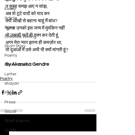
न सुबह समझ आए न सांझ, 
Essay
अब वो टूटे वादों को याद कर 
Article
क्यों आंखों से बहाना चाहूं मैं बांध? 
Song
भूलना उनको इस जन्म में मुमकिन नहीं 
तो उसकी यादें ही दफ्न कर देती हूं, 
Creative Writing
अगर मेरा प्यार इतना ही कमज़ोर था, 
Short Story
तो दुआओं में उसे अभी भी क्यों मांगती हूं?
Poetry
By Akansha Gendre
Fiction Novel
Letter
Poetry
shayari
Poem
Prose
Gazal
Short poems
See All
Recent Posts
Quote