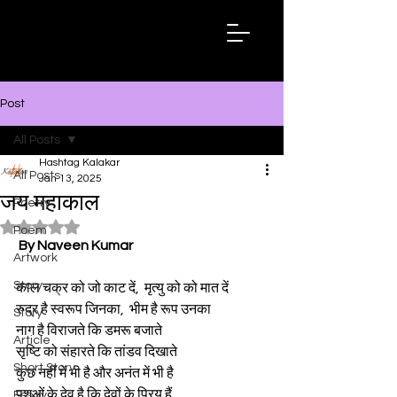
Hashtag
Kalakar
Post
All Posts
Hashtag Kalakar
All Posts
Jan 13, 2025
जय महाकाल
Poetry
Rated NaN out of 5 stars.
Poem
By Naveen Kumar
Artwork
Story
काल चक्र को जो काट दें,  मृत्यु को को मात दें
रुद्र है स्वरूप जिनका,  भीम है रूप उनका
Story
नाग है विराजते कि डमरू बजाते
Article
सृष्टि को संहारते कि तांडव दिखाते
Short Story
कुछ नहीं में भी है और अनंत में भी है
पशुओं के देव है कि देवों के प्रिय हैं,
Essay