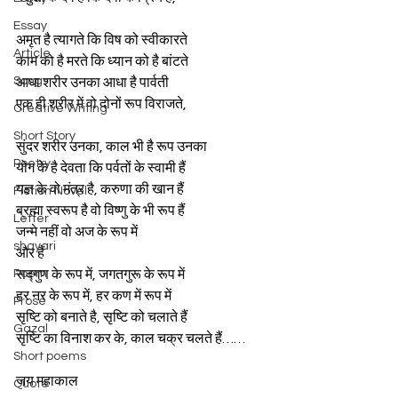
Essay
अमृत है त्यागते कि विष को स्वीकारते 
Article
काम को है मरते कि ध्यान को है बांटते 
Song
आधा शरीर उनका आधा है पार्वती
एक ही शरीर में वो दोनों रूप विराजते,
Creative Writing
Short Story
सुंदर शरीर उनका, काल भी है रूप उनका 
Poetry
योग के है देवता कि पर्वतों के स्वामी हैं 
यज्ञ के वो मंत्र है, करुणा की खान हैं 
Fiction Novel
ब्रह्मा स्वरूप है वो विष्णु के भी रूप हैं
Letter
जन्मे नहीं वो अज के रूप में
shayari
और हैं
Poem
सद्गुण के रूप में, जगतगुरू के रूप में
हर नर के रूप में, हर कण में रूप में
Prose
सृष्टि को बनाते है, सृष्टि को चलाते हैं
Gazal
सृष्टि का विनाश कर के, काल चक्र चलते हैं……
Short poems
जय महाकाल
Quote