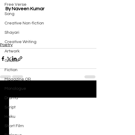
Free Verse
By Naveen Kumar
Song
Creative Non-fiction
Shayari
Creative Writing
Poetry
Artwork
Ghazal
Fiction
Magazine QR
Monologue
See All
Recent Posts
Drama
Script
Haiku
Short Film